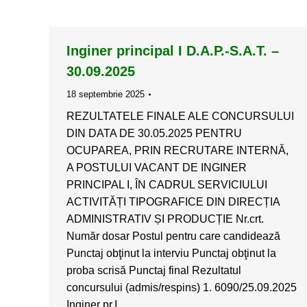
Inginer principal I D.A.P.-S.A.T. –
30.09.2025
18 septembrie 2025
REZULTATELE FINALE ALE CONCURSULUI
DIN DATA DE 30.05.2025 PENTRU
OCUPAREA, PRIN RECRUTARE INTERNĂ,
A POSTULUI VACANT DE INGINER
PRINCIPAL I, ÎN CADRUL SERVICIULUI
ACTIVITĂȚI TIPOGRAFICE DIN DIRECȚIA
ADMINISTRATIV ȘI PRODUCȚIE Nr.crt.
Număr dosar Postul pentru care candidează
Punctaj obţinut la interviu Punctaj obţinut la
proba scrisă Punctaj final Rezultatul
concursului (admis/respins) 1. 6090/25.09.2025
Inginer pr.I…