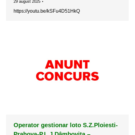
29 august 2025
https://youtu.be/kSFu4D51HkQ
Operator gestionar loto S.Z.Ploiesti-
Prahova-P.L.J.Dâmbovița –