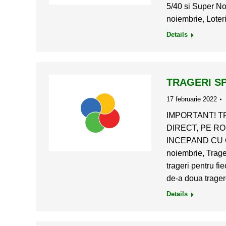
5/40 si Super No
noiembrie, Loter
Details
TRAGERI S
17 februarie 2022
IMPORTANT! T
DIRECT, PE RO
INCEPAND CU OR
noiembrie, Trage
trageri pentru fi
de-a doua trage
Details