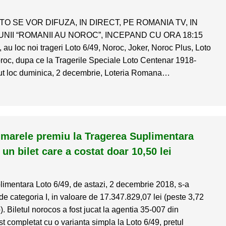
O SE VOR DIFUZA, IN DIRECT, PE ROMANIA TV, IN
NII “ROMANII AU NOROC”, INCEPAND CU ORA 18:15
 au loc noi trageri Loto 6/49, Noroc, Joker, Noroc Plus, Loto
roc, dupa ce la Tragerile Speciale Loto Centenar 1918-
ut loc duminica, 2 decembrie, Loteria Romana…
 marele premiu la Tragerea Suplimentara
 un bilet care a costat doar 10,50 lei
imentara Loto 6/49, de astazi, 2 decembrie 2018, s-a
de categoria I, in valoare de 17.347.829,07 lei (peste 3,72
. Biletul norocos a fost jucat la agentia 35-007 din
st completat cu o varianta simpla la Loto 6/49, pretul