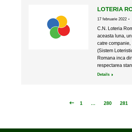
LOTERIA R
17 februarie 2022
C.N. Loteria Rom
aceasta luna, un 
catre companie, 
(Sistem Loterist
Romana inca din 
respectarea stan
Details
1
…
280
281