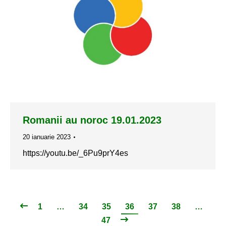
Romanii au noroc 19.01.2023
20 ianuarie 2023
https://youtu.be/_6Pu9prY4es
1
…
34
35
36
37
38
…
47