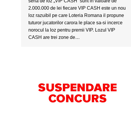
seria de loz „VIP CASH” sunt in valoare de
2.000.000 de lei fiecare VIP CASH este un nou
loz razuibil pe care Loteria Romana il propune
tuturor jucatorilor carora le place sa-si incerce
norocul la loz pentru premii VIP. Lozul VIP
CASH are trei zone de…