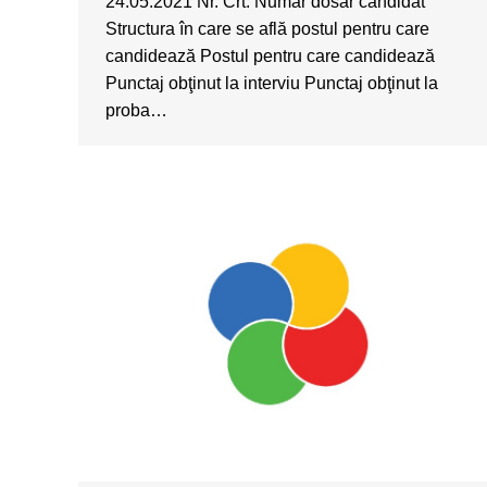
24.05.2021 Nr. Crt. Număr dosar candidat
Structura în care se află postul pentru care
candidează Postul pentru care candidează
Punctaj obţinut la interviu Punctaj obţinut la
proba…