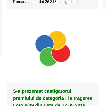
Romana a acordat 26.313 castiguri, in…
S-a prezentat castigatorul
premiului de categoria I la tragerea
Loto 6/49 din data de 12.05.2019