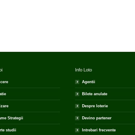
oi
Info Loto
cere
Agentii
atie
Bilete anulate
izare
Despre loterie
me Strategii
Devino partener
te studii
Intrebari frecvente