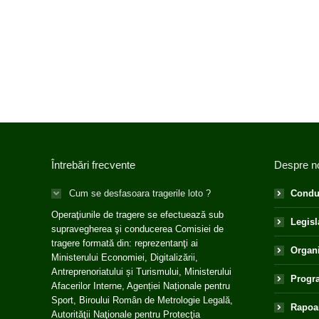
Întrebări frecvente
Despre n
Cum se desfasoara tragerile loto ?
Condu
Operaţiunile de tragere se efectuează sub
Legisl
supravegherea şi conducerea Comisiei de
tragere formată din: reprezentanţi ai
Organ
Ministerului Economiei, Digitalizării,
Antreprenoriatului și Turismului, Ministerului
Progra
Afacerilor Interne, Agenției Naționale pentru
Sport, Biroului Român de Metrologie Legală,
Rapoar
Autorităţii Naţionale pentru Protecţia