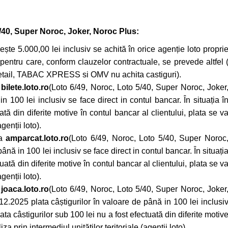
5/40, Super Noroc, Joker, Noroc Plus:
ște 5.000,00 lei inclusiv se achită în orice agenție loto propri
entru care, conform clauzelor contractuale, se prevede altfel 
Retail, TABAC XPRESS si OMV nu achita castiguri).
a
bilete.loto.ro
(Loto 6/49, Noroc, Loto 5/40, Super Noroc, Joker
n 100 lei inclusiv se face direct in contul bancar. În situația î
ată din diferite motive în contul bancar al clientului, plata se v
genții loto).
ma
amparcat.loto.ro
(Loto 6/49, Noroc, Loto 5/40, Super Noroc
ână in 100 lei inclusiv se face direct in contul bancar. În situați
tuată din diferite motive în contul bancar al clientului, plata se v
genții loto).
a
joaca.loto.ro
(Loto 6/49, Noroc, Loto 5/40, Super Noroc, Joker
2.2025 plata câștigurilor în valoare de până in 100 lei inclusi
lata câstigurilor sub 100 lei nu a fost efectuată din diferite motiv
za prin intermediul unităților teritoriale (agenții loto).