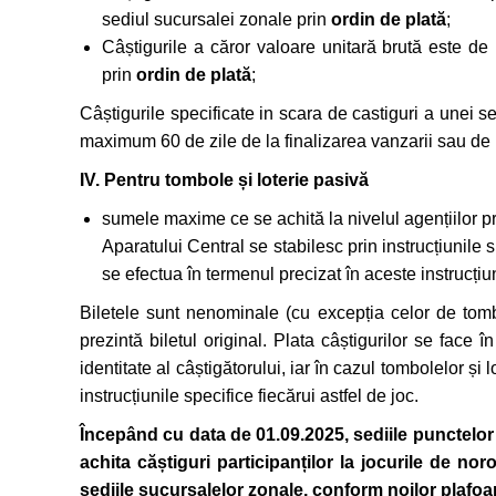
sediul sucursalei zonale prin
ordin de plată
;
Câștigurile a căror valoare unitară brută este d
prin
ordin de plată
;
Câștigurile specificate in scara de castiguri a unei se
maximum 60 de zile de la finalizarea vanzarii sau de l
IV. Pentru tombole și loterie pasivă
sumele maxime ce se achită la nivelul agențiilor pro
Aparatului Central se stabilesc prin instrucțiunile 
se efectua în termenul precizat în aceste instrucțiun
Biletele sunt nenominale (cu excepția celor de tomb
prezintă biletul original. Plata câștigurilor se face în
identitate al câștigătorului, iar în cazul tombolelor și
instrucțiunile specifice fiecărui astfel de joc.
Începând cu data de 01.09.2025, sediile punctelo
achita căștiguri participanților la jocurile de n
sediile sucursalelor zonale, conform noilor plaf