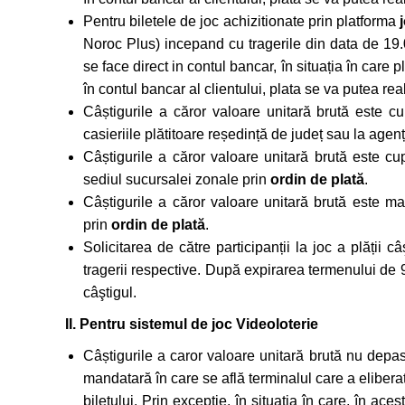
Pentru biletele de joc achizitionate prin platforma
Noroc Plus) incepand cu tragerile din data de 19.0
se face direct in contul bancar, în situația în care p
în contul bancar al clientului, plata se va putea reali
Câștigurile a căror valoare unitară brută este cu
casieriile plătitoare reședință de județ sau la agenț
Câștigurile a căror valoare unitară brută este cup
sediul sucursalei zonale prin
ordin de plată
.
Câștigurile a căror valoare unitară brută este ma
prin
ordin de plată
.
Solicitarea de către participanții la joc a plății
tragerii respective. După expirarea termenului de 9
câştigul.
II. Pentru sistemul de joc Videoloterie
Câștigurile a caror valoare unitară brută nu depas
mandatară în care se află terminalul care a eliberat 
biletului. Prin excepție, în situația în care, în ac