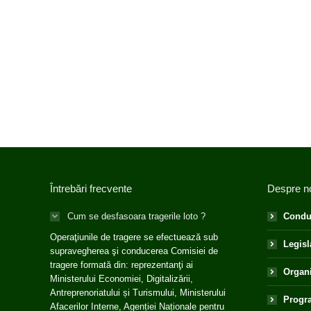
Întrebări frecvente
Despre n
Cum se desfasoara tragerile loto ?
Condu
Operaţiunile de tragere se efectuează sub
Legisl
supravegherea şi conducerea Comisiei de
tragere formată din: reprezentanţi ai
Organ
Ministerului Economiei, Digitalizării,
Antreprenoriatului și Turismului, Ministerului
Progra
Afacerilor Interne, Agenției Naționale pentru