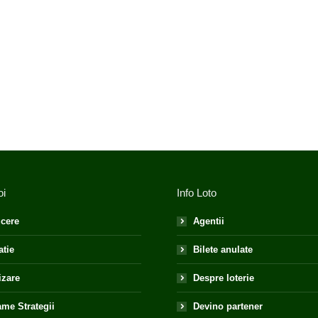
oi
Info Loto
cere
Agentii
atie
Bilete anulate
izare
Despre loterie
me Strategii
Devino partener