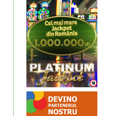
e
a
e
e
–
e
:
(
e
a