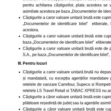
pentru achitarea câștigurilor, plata acestora se v
asimilate acestora pe baza „Documentelor de identif
Câștigurile a caror valoare unitară brută este cupri
„Documentelor de identificare bilet” eliberate, l
acestora.
Câștigurile a caror valoare unitară brută este cup
baza „Documentelor de identificare bilet” eliberate
Câștigurile a caror valoare unitară brută este de 
S.A., pe baza „Documentelor de identificare bilet”,
III. Pentru lozuri
Câștigurile a caror valoare unitară brută nu depase
și mandatară, cu excepția agențiilor mandatare p
retelele de vanzare Carrefour, Supeco si Rompetrol
retelele LS Travel Retail si TABAC XPRESS nu ach
Câștigurile a căror valoare unitară brută este cuprin
plătitoare reședință de județ sau la agențiile asimil
Câștigurile a căror valoare unitară brută este cup