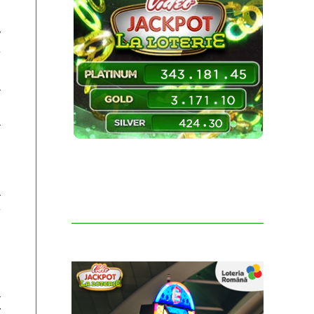
,
v
e
a
a
l
a
e
u
a
r