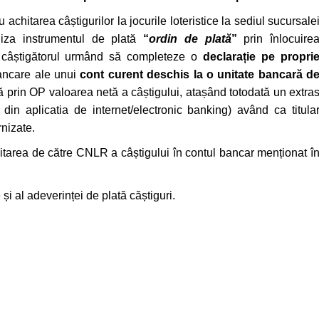
achitarea câștigurilor la jocurile loteristice la sediul sucursale
iliza instrumentul de plată
“
ordin de plată
”
prin înlocuire
 câștigătorul urmând să completeze o
declarație pe propri
ancare ale unui
cont curent deschis la o unitate bancară d
ă prin OP valoarea netă a câștigului, atașând totodată un extra
in aplicatia de internet/electronic banking) având ca titula
rnizate.
hitarea de către CNLR a câștigului în contul bancar menționat î
i al adeverinței de plată căștiguri.