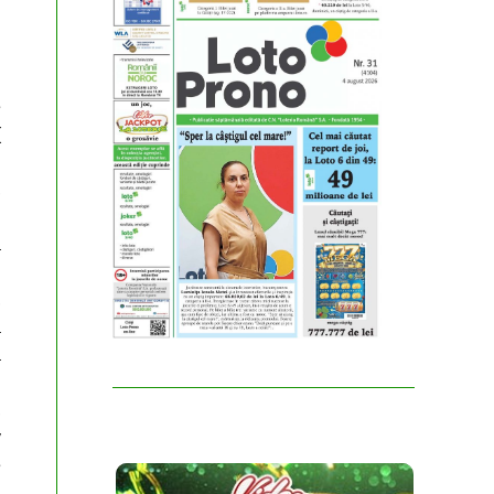
e
(
,
n
a
,
a
a
,
v
e