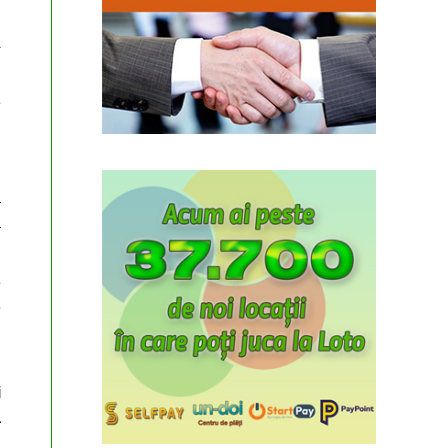
A
e
a
a
e
e
u
i
a