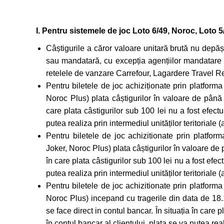
I. Pentru sistemele de joc Loto 6/49, Noroc, Loto 
Câștigurile a căror valoare unitară brută nu depășe
sau mandatară, cu excepția agențiilor mandatare p
retelele de vanzare Carrefour, Lagardere Travel 
Pentru biletele de joc achiziționate prin platform
Noroc Plus) plata câștigurilor în valoare de până i
care plata câstigurilor sub 100 lei nu a fost efectu
putea realiza prin intermediul unităților teritoriale (a
Pentru biletele de joc achizitionate prin platfor
Joker, Noroc Plus) plata câștigurilor în valoare de p
în care plata câstigurilor sub 100 lei nu a fost efec
putea realiza prin intermediul unităților teritoriale (a
Pentru biletele de joc achizitionate prin platform
Noroc Plus) incepand cu tragerile din data de 18.1
se face direct in contul bancar. În situația în care p
în contul bancar al clientului, plata se va putea reali