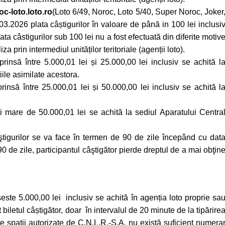
joc-loto.loto.ro
(Loto 6/49, Noroc, Loto 5/40, Super Noroc, Joker
3.2026 plata câștigurilor în valoare de până in 100 lei inclusi
lata câstigurilor sub 100 lei nu a fost efectuată din diferite motiv
za prin intermediul unităților teritoriale (agenții loto).
prinsă între 5.000,01 lei și 25.000,00 lei inclusiv se achită l
iile asimilate acestora.
rinsă între 25.000,01 lei și 50.000,00 lei inclusiv se achită l
i mare de 50.000,01 lei se achită la sediul Aparatului Centra
 câştigurilor se va face în termen de 90 de zile începând cu dat
0 de zile, participantul câştigător pierde dreptul de a mai obţin
este 5.000,00 lei inclusiv se achită în agenția loto proprie sa
biletul câștigător, doar în intervalul de 20 minute de la tipărire
este spații autorizate de C.N.L.R.-S.A. nu există suficient numera