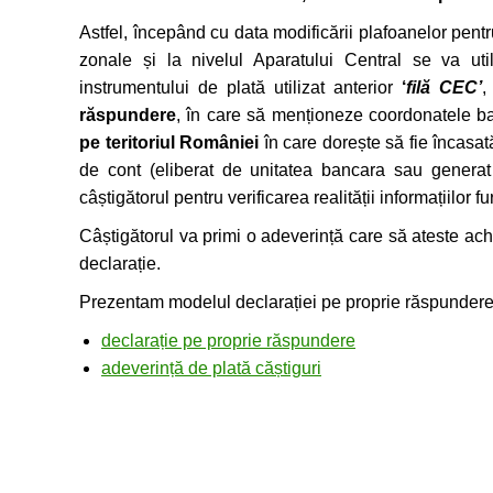
Astfel, începând cu data modificării plafoanelor pentru 
zonale și la nivelul Aparatului Central se va ut
instrumentului de plată utilizat anterior
‘
filă CEC’
,
răspundere
, în care să menționeze coordonatele b
pe teritoriul României
în care dorește să fie încasat
de cont (eliberat de unitatea bancara sau generat d
câștigătorul pentru verificarea realității informațiilor fu
Câștigătorul va primi o adeverință care să ateste ac
declarație.
Prezentam modelul declarației pe proprie răspundere ș
declarație pe proprie răspundere
adeverință de plată căștiguri