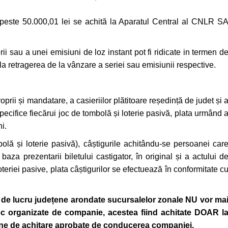
e peste 50.000,01 lei se achită la Aparatul Central al CNLR S
rii sau a unei emisiuni de loz instant pot fi ridicate in termen d
a retragerea de la vânzare a seriei sau emisiunii respective.
prii și mandatare, a casieriilor plătitoare reședință de judet și 
specifice fiecărui joc de tombolă și loterie pasivă, plata urmând 
i.
olă și loterie pasivă), câștigurile achitându-se persoanei car
 baza prezentarii biletului castigator, în original și a actului d
 loteriei pasive, plata câștigurilor se efectuează în conformitate c
r de lucru județene arondate sucursalelor zonale NU vor ma
oroc organizate de companie, acestea fiind achitate DOAR l
oane de achitare aprobate de conducerea companiei.