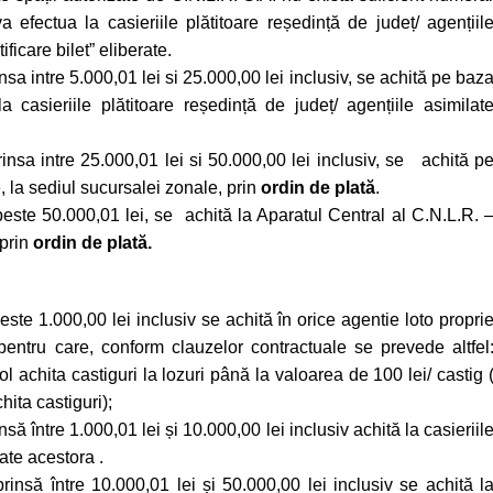
a efectua la casieriile plătitoare reședință de județ/ agențiil
icare bilet” eliberate.
nsa intre 5.000,01 lei si 25.000,00 lei inclusiv, se achită pe baz
a casieriile plătitoare reședință de județ/ agențiile asimilat
rinsa intre 25.000,01 lei si 50.000,00 lei inclusiv, se achită p
, la sediul sucursalei zonale, prin
ordin de plată
.
peste 50.000,01 lei, se achită la Aparatul Central al C.N.L.R. 
 prin
ordin de plată.
ste 1.000,00 lei inclusiv se achită în orice agentie loto propri
entru care, conform clauzelor contractuale se prevede altfel
 achita castiguri la lozuri până la valoarea de 100 lei/ castig 
ita castiguri);
să între 1.000,01 lei și 10.000,00 lei inclusiv achită la casieriil
ate acestora .
rinsă între 10.000,01 lei și 50.000,00 lei inclusiv se achită l