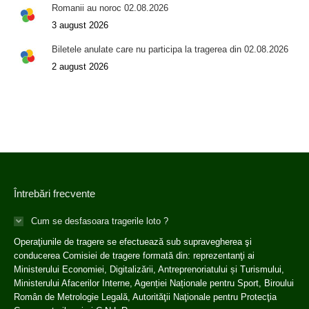
Romanii au noroc 02.08.2026
3 august 2026
Biletele anulate care nu participa la tragerea din 02.08.2026
2 august 2026
Întrebări frecvente
Cum se desfasoara tragerile loto ?
Operaţiunile de tragere se efectuează sub supravegherea şi
conducerea Comisiei de tragere formată din: reprezentanţi ai
Ministerului Economiei, Digitalizării, Antreprenoriatului și Turismului,
Ministerului Afacerilor Interne, Agenției Naționale pentru Sport, Biroului
Român de Metrologie Legală, Autorităţii Naţionale pentru Protecţia