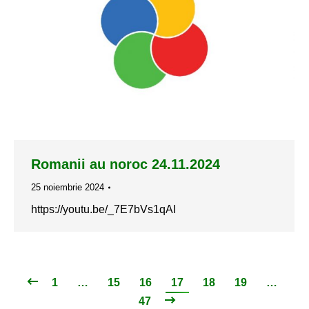
Romanii au noroc 24.11.2024
25 noiembrie 2024
https://youtu.be/_7E7bVs1qAI
1
…
15
16
17
18
19
…
47