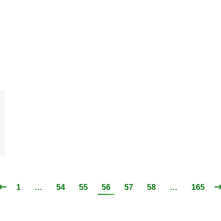
1
…
54
55
56
57
58
…
165