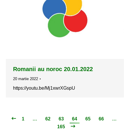
Romanii au noroc 20.01.2022
20 martie 2022
https://youtu.be/Mj1xwrXGspU
1
…
62
63
64
65
66
…
165