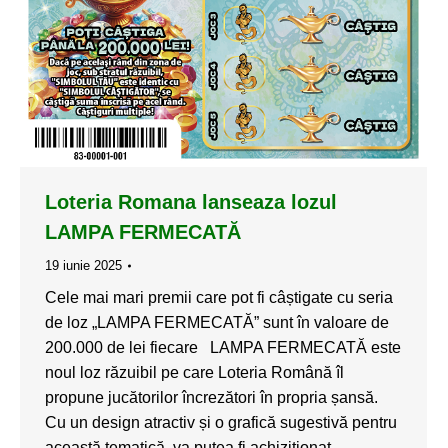
Loteria Romana lanseaza lozul
LAMPA FERMECATĂ
19 iunie 2025
Cele mai mari premii care pot fi câștigate cu seria
de loz „LAMPA FERMECATĂ” sunt în valoare de
200.000 de lei fiecare LAMPA FERMECATĂ este
noul loz răzuibil pe care Loteria Română îl
propune jucătorilor încrezători în propria șansă.
Cu un design atractiv și o grafică sugestivă pentru
această tematică, va putea fi achiziționat…