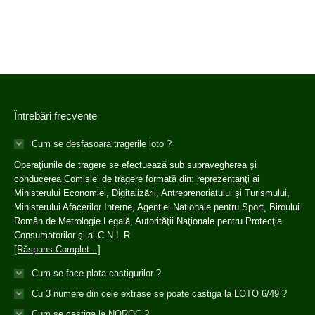
Întrebări frecvente
Cum se desfasoara tragerile loto ?
Operaţiunile de tragere se efectuează sub supravegherea şi
conducerea Comisiei de tragere formată din: reprezentanţi ai
Ministerului Economiei, Digitalizării, Antreprenoriatului și Turismului,
Ministerului Afacerilor Interne, Agenției Naționale pentru Sport, Biroului
Român de Metrologie Legală, Autorităţii Naţionale pentru Protecţia
Consumatorilor şi ai C.N.L.R
[Răspuns Complet...]
Cum se face plata castigurilor ?
Cu 3 numere din cele extrase se poate castiga la LOTO 6/49 ?
Cum se castiga la NOROC ?