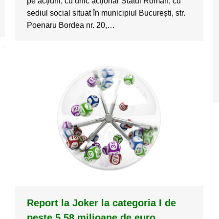
pe acțiuni, cu unic acționar Statul Român, cu
sediul social situat în municipiul București, str.
Poenaru Bordea nr. 20,…
Report la Joker la categoria I de
peste 5,58 milioane de euro