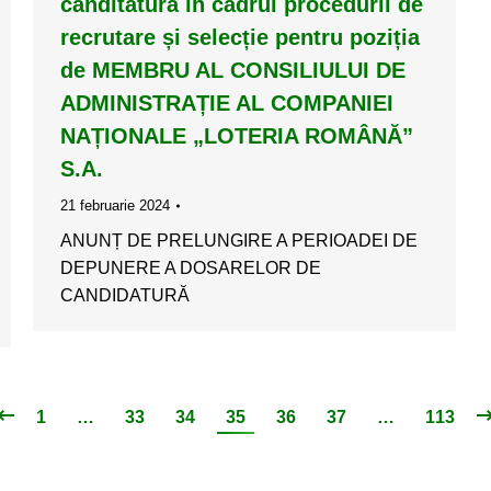
canditatura în cadrul procedurii de
recrutare și selecție pentru poziția
de MEMBRU AL CONSILIULUI DE
ADMINISTRAȚIE AL COMPANIEI
NAȚIONALE „LOTERIA ROMÂNĂ”
S.A.
21 februarie 2024
ANUNȚ DE PRELUNGIRE A PERIOADEI DE
DEPUNERE A DOSARELOR DE
CANDIDATURĂ
1
…
33
34
35
36
37
…
113