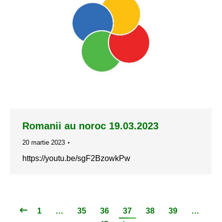
Romanii au noroc 19.03.2023
20 martie 2023
https://youtu.be/sgF2BzowkPw
1
…
35
36
37
38
39
…