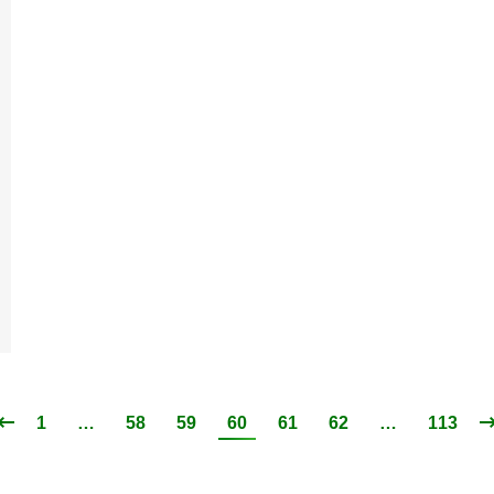
1
…
58
59
60
61
62
…
113