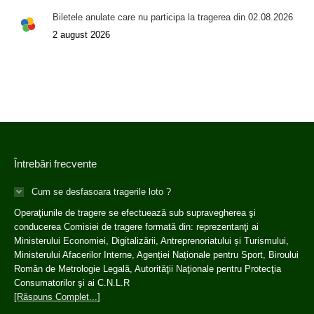
Biletele anulate care nu participa la tragerea din 02.08.2026
2 august 2026
Întrebări frecvente
Cum se desfasoara tragerile loto ?
Operaţiunile de tragere se efectuează sub supravegherea şi
conducerea Comisiei de tragere formată din: reprezentanţi ai
Ministerului Economiei, Digitalizării, Antreprenoriatului și Turismului,
Ministerului Afacerilor Interne, Agenției Naționale pentru Sport, Biroului
Român de Metrologie Legală, Autorităţii Naţionale pentru Protecţia
Consumatorilor şi ai C.N.L.R
[Răspuns Complet...]