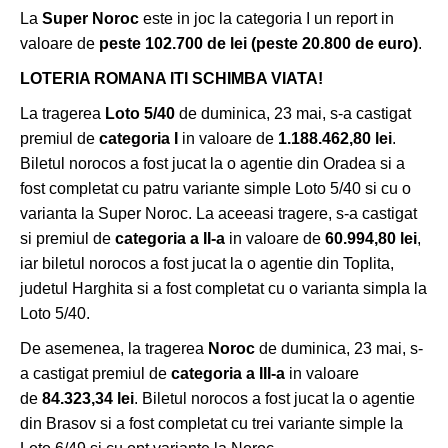
La
Super Noroc
este in joc la categoria I un report in
valoare de
peste 102.700
de lei (peste 20.800 de euro)
.
LOTERIA ROMANA ITI SCHIMBA VIATA!
La tragerea
Loto 5/40
de duminica, 23 mai, s-a castigat
premiul de
categoria I
in valoare de
1.188.462,80 lei
.
Biletul norocos a fost jucat la o agentie din Oradea si a
fost completat cu patru variante simple Loto 5/40 si cu o
varianta la Super Noroc. La aceeasi tragere, s-a castigat
si premiul de
categoria a II-a
in valoare de
60.994,80 lei
,
iar biletul norocos a fost jucat la o agentie din Toplita,
judetul Harghita si a fost completat cu o varianta simpla la
Loto 5/40.
De asemenea, la tragerea
Noroc
de duminica, 23 mai, s-
a castigat premiul de
categoria a III-a
in valoare
de
84.323,34 lei
. Biletul norocos a fost jucat la o agentie
din Brasov si a fost completat cu trei variante simple la