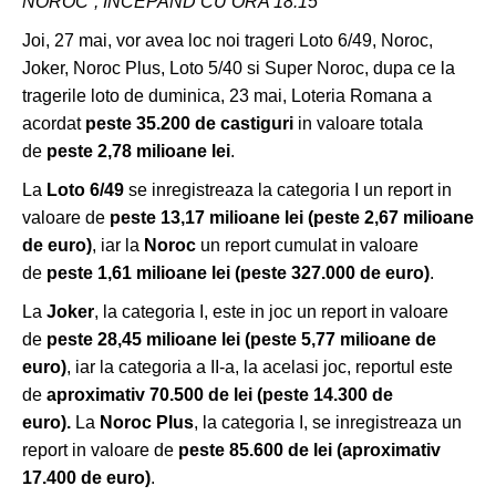
NOROC”, INCEPAND CU ORA 18:
15
Joi, 27 mai, vor avea loc noi trageri Loto 6/49, Noroc,
Joker, Noroc Plus, Loto 5/40 si Super Noroc, dupa ce la
tragerile loto de duminica, 23 mai, Loteria Romana a
acordat
peste 35.200
de castiguri
in valoare totala
de
peste 2,78 milioane lei
.
La
Loto 6/49
se inregistreaza la categoria I un report in
valoare de
peste 13,17 milioane lei
(peste 2,67 milioane
de euro)
, iar la
Noroc
un report cumulat in valoare
de
peste 1,61 milioane lei (peste 327.000 de euro)
.
La
Joker
, la categoria I, este in joc un report in valoare
de
peste 28,45 milioane lei
(peste 5,77 milioane de
euro)
, iar la categoria a II-a, la acelasi joc, reportul este
de
aproximativ 70.500 de lei (peste 14.300 de
euro).
La
Noroc Plus
, la categoria I, se inregistreaza un
report in valoare de
peste 85.600 de lei (aproximativ
17.400 de euro)
.