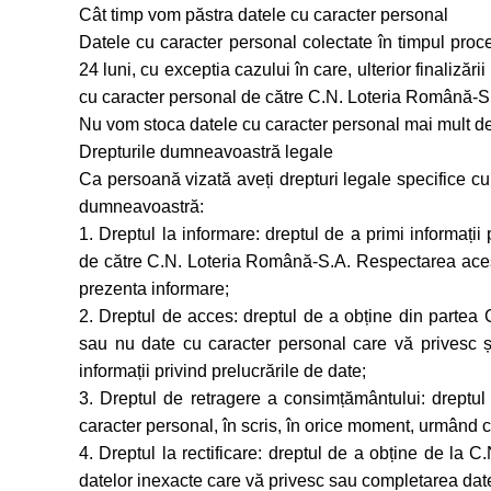
Cât timp vom păstra datele cu caracter personal
Datele cu caracter personal colectate în timpul proce
24 luni, cu exceptia cazului în care, ulterior finalizări
cu caracter personal de către C.N. Loteria Română-S.
Nu vom stoca datele cu caracter personal mai mult de
Drepturile dumneavoastră legale
Ca persoană vizată aveți drepturi legale specifice cu
dumneavoastră:
1. Dreptul la informare: dreptul de a primi informații
de către C.N. Loteria Română-S.A. Respectarea acest
prezenta informare;
2. Dreptul de acces: dreptul de a obține din partea
sau nu date cu caracter personal care vă privesc și
informații privind prelucrările de date;
3. Dreptul de retragere a consimțământului: dreptul
caracter personal, în scris, în orice moment, urmând 
4. Dreptul la rectificare: dreptul de a obține de la C.
datelor inexacte care vă privesc sau completarea date