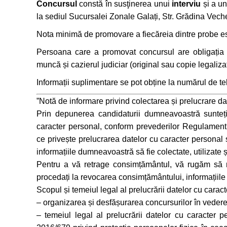
Concursul
constă în susţinerea unui
interviu
și a u
la sediul Sucursalei Zonale Galați, Str. Grădina Veche
Nota minimă de promovare a fiecăreia dintre probe est
Persoana care a promovat concursul are obligația 
muncă și cazierul judiciar (original sau copie legaliza
Informații suplimentare se pot obține la numărul de 
”Notă de informare privind colectarea și prelucrare d
Prin depunerea candidaturii dumneavoastră sunteți 
caracter personal, conform prevederilor Regulamentu
ce privește prelucrarea datelor cu caracter personal 
informațiile dumneavoastră să fie colectate, utilizate 
Pentru a vă retrage consimțământul, vă rugăm să ne 
procedați la revocarea consimțământului, informațiile 
Scopul și temeiul legal al prelucrării datelor cu carac
– organizarea și desfășurarea concursurilor în veder
– temeiul legal al prelucrării datelor cu caracter