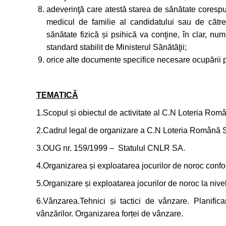
adeverinţă care atestă starea de sănătate corespun
medicul de familie al candidatului sau de către 
sănătate fizică și psihică va conţine, în clar, num
standard stabilit de Ministerul Sănătăţii;
orice alte documente specifice necesare ocupării p
TEMATICĂ
1.Scopul și obiectul de activitate al C.N Loteria Rom
2.Cadrul legal de organizare a C.N Loteria Română 
3.OUG nr. 159/1999 – Statulul CNLR SA.
4.Organizarea și exploatarea jocurilor de noroc con
5.Organizare și exploatarea jocurilor de noroc la ni
6.Vânzarea.Tehnici și tactici de vânzare. Planific
vânzărilor. Organizarea forței de vânzare.