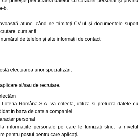
 ce privește prelucrarea datelor cu caracter personal și privin
a-b.
oastră atunci când ne trimiteți CV-ul și documentele supor
crutare, cum ar fi:
numărul de telefon și alte informații de contact;
testă efectuarea unor specializări;
 aplicare și/sau de recrutare.
colectăm
. Loteria Română-S.A. va colecta, utiliza și prelucra datele c
idat în baza de date a companiei.
aracter personal
 informațiile personale pe care le furnizați strict la nivelu
re pentru postul pentru care aplicați.