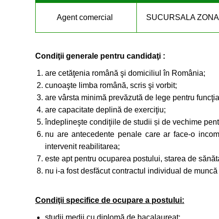
Agent comercial
SUCURSALA ZONALĂ
Condiţii generale pentru candidaţi :
are cetăţenia română şi domiciliul în România;
cunoaşte limba română, scris şi vorbit;
are vârsta minimă prevăzută de lege pentru funcţi
are capacitate deplină de exerciţiu;
îndeplineşte condiţiile de studii și de vechime pen
nu are antecedente penale care ar face-o incompat
intervenit reabilitarea;
este apt pentru ocuparea postului, starea de sănăt
nu i-a fost desfăcut contractul individual de muncă 
Condiţii specifice de ocupare a postului:
studii medii cu diplomă de bacalaureat;