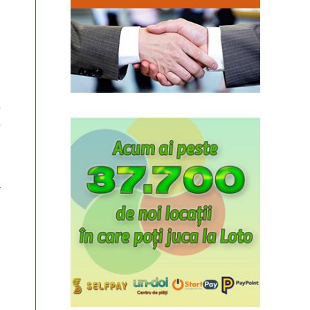
u
i
i
e
e
d
a
.