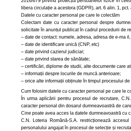
2016/679 privind protecția persoanelor fizice în ceea
libera circulație a acestora (GDPR), art. 6 alin. 1, pct. 
Datele cu caracter personal pe care le colectăm
Colectam date cu caracter personal despre dumneav
solicitate în anunțul publicat în cadrul procedurii de re
– date de contact: numele, adresa, adresa de e-ma il, 
– date de identificare unică (CNP, etc)
– date privind cazierul judiciar;
– date privind starea de sănătate;
– certificări, diplome de studii, alte documente care a
– informații despre locurile de muncă anterioare;
– orice alte informații obținute în timpul procesului de
Cum folosim datele cu caracter personal pe care le 
În urma aplicării pentru procesul de recrutare, C.N
caracter personal din dosarul dumneavoastră de cand
Cine poate avea acces la datele dumneavoastră cu c
C.N. Loteria Română-S.A. restricționează accesul la
personalului angajat în procesul de selecție și recruta