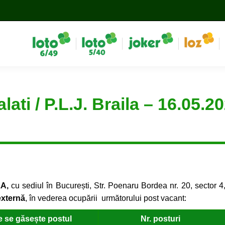
ati / P.L.J. Braila – 16.05.2
A,
cu sediul în București, Str. Poenaru Bordea nr. 20, sector 4
externă
, în vederea ocupării următorului post vacant:
e se găsește postul
Nr. posturi