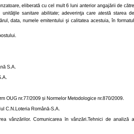
zatoare, eliberată cu cel mult 6 luni anterior angajării de cătr
unităţile sanitare abilitate; adeverinţa care atestă starea d
ărul, data, numele emitentului şi calitatea acestuia, în formatu
ostului.
ână S.A.
S.A.
form OUG nr.77/2009 și Normelor Metodologice nr.870/2009.
velul C.N.Loteria Română-S.A.
area vânzărilor. Comunicarea ȋn vânzări.Tehnici de analiză 