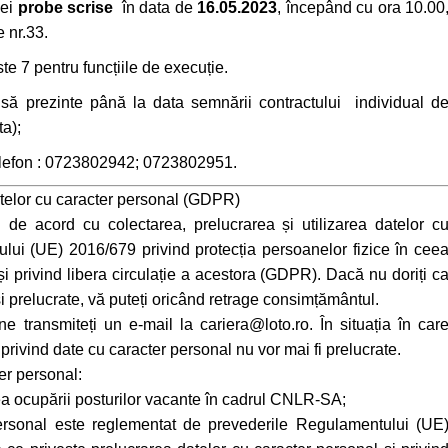
nei
probe scrise
în data de
16.05.2023
, începând cu ora 10.00
 nr.33.
e 7 pentru funcțiile de execuție.
să prezinte până la data semnării contractului individual d
ta);
telefon : 0723802942; 0723802951.
atelor cu caracter personal (GDPR)
de acord cu colectarea, prelucrarea și utilizarea datelor c
lui (UE) 2016/679 privind protecția persoanelor fizice în cee
și privind libera circulație a acestora (GDPR). Dacă nu doriți c
și prelucrate, vă puteți oricând retrage consimțământul.
transmiteți un e-mail la cariera@loto.ro. În situația în car
privind date cu caracter personal nu vor mai fi prelucrate.
ter personal:
ea ocupării posturilor vacante în cadrul CNLR-SA;
 personal este reglementat de prevederile Regulamentului (UE