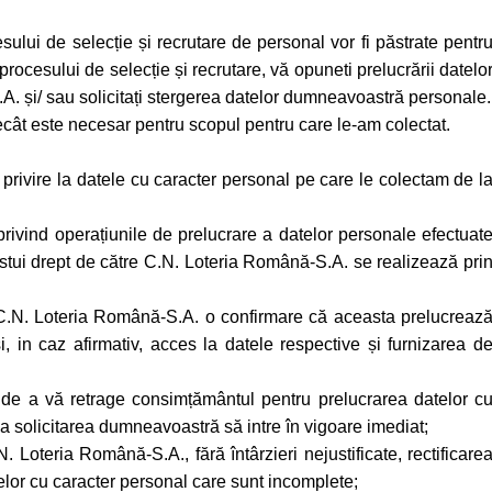
sului de selecție și recrutare de personal vor fi păstrate pentr
i procesului de selecție și recrutare, vă opuneti prelucrării datelo
A. și/ sau solicitați stergerea datelor dumneavoastră personale.
cât este necesar pentru scopul pentru care le-am colectat.
 privire la datele cu caracter personal pe care le colectam de l
 privind operațiunile de prelucrare a datelor personale efectuat
ui drept de către C.N. Loteria Română-S.A. se realizează pri
 C.N. Loteria Română-S.A. o confirmare că aceasta prelucreaz
, in caz afirmativ, acces la datele respective și furnizarea d
 de a vă retrage consimțământul pentru prelucrarea datelor c
ca solicitarea dumneavoastră să intre în vigoare imediat;
N. Loteria Română-S.A., fără întârzieri nejustificate, rectificare
lor cu caracter personal care sunt incomplete;