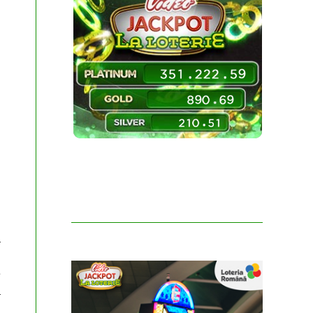
ă
e
a