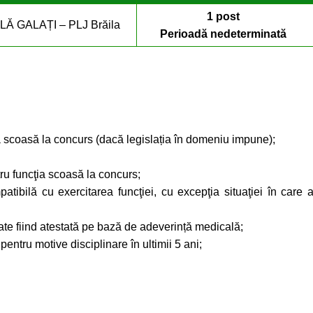
1 post
 GALAȚI – PLJ Brăila
Perioadă nedeterminată
a scoasă la concurs (dacă legislația în domeniu impune);
tru funcţia scoasă la concurs;
ibilă cu exercitarea funcţiei, cu excepţia situaţiei în care 
ate fiind atestată pe bază de adeverință medicală;
pentru motive disciplinare în ultimii 5 ani;