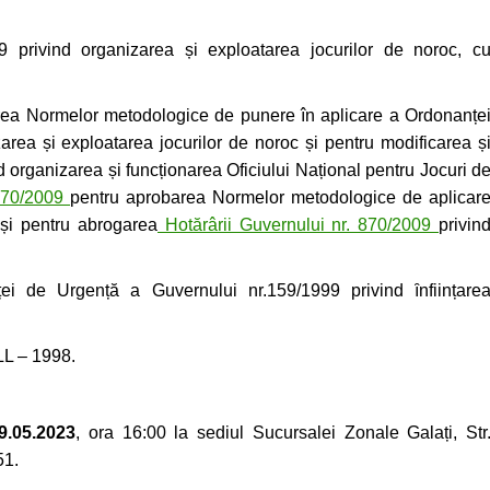
 privind organizarea și exploatarea jocurilor de noroc, c
rea Normelor metodologice de punere în aplicare a Ordonanțe
area și exploatarea jocurilor de noroc și pentru modificarea ș
d organizarea și funcționarea Oficiului Național pentru Jocuri d
 870/2009
pentru aprobarea Normelor metodologice de aplicar
și pentru abrogarea
Hotărârii Guvernului nr. 870/2009
privin
i de Urgență a Guvernului nr.159/1999 privind ȋnființare
LL – 1998.
9.05.2023
, ora 16:00 la sediul Sucursalei Zonale Galați, Str
51.