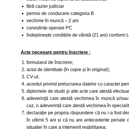
fără cazier judiciar
permis de conducere categoria B
vechime în muncă – 2 ani
cunoștințe operare PC
îndeplinește condițiile de vârstă (21 ani) conform 
Acte necesare pentru înscriere :
formularul de înscriere;
actul de identitate (în copie și în original);
CV-ul;
acordul privind prelucrarea datelor cu caracter per
diplomele de studii şi alte acte care atestă efectuar
adeverinţă care atestă vechimea în muncă și/sau c
caz, o adeverință care atestă vechimea în specialit
declarație pe propria răspundere că nu i-a fost de
în ultimii 5 ani și că nu are antecedente penale c
situaţiei în care a intervenit reabilitarea;