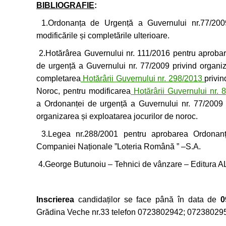
BIBLIOGRAFIE
:
1.Ordonanța de Urgență a Guvernului nr.77/2009
modificările și completările ulterioare.
2.Hotărârea Guvernului nr. 111/2016 pentru aproba
de urgență a Guvernului nr. 77/2009 privind organiz
completarea
Hotărârii Guvernului nr. 298/2013
privin
Noroc, pentru modificarea
Hotărârii Guvernului nr.
a Ordonanței de urgență a Guvernului nr. 77/2009 
organizarea și exploatarea jocurilor de noroc.
3.Legea nr.288/2001 pentru aprobarea Ordonanțe
Companiei Naționale ”Loteria Română ” –S.A.
4.George Butunoiu – Tehnici de vânzare – Editura A
Inscrierea
candidaților se face până în data de
0
Grădina Veche nr.33 telefon 0723802942; 07238029