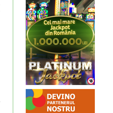
e
e
l
a