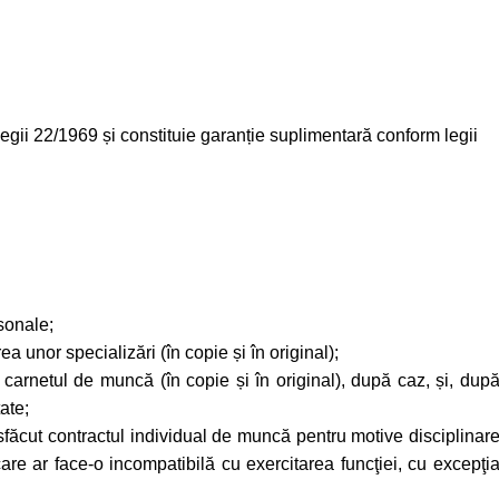
Legii 22/1969 și constituie garanție suplimentară conform legii
sonale;
ea unor specializări (în copie și în original);
arnetul de muncă (în copie și în original), după caz, și, dup
ate;
sfăcut contractul individual de muncă pentru motive disciplinar
are ar face-o incompatibilă cu exercitarea funcţiei, cu excepţi