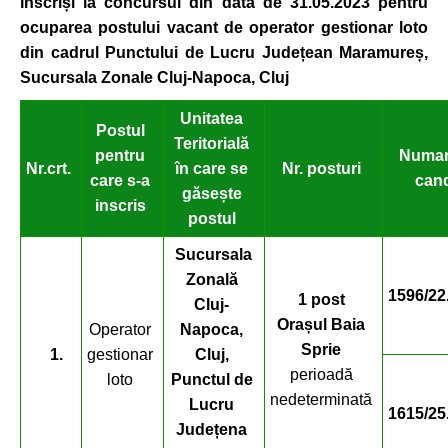
înscriși
la concursul din
data de 31.05.2023 pentru
ocuparea
postului vacant
de operator gestionar loto
din cadrul Punctului de Lucru
Județean Maramureș,
Sucursala Zonale Cluj-Napoca, Cluj
Unitatea
Postul
Teritorială
pentru
Numar
Nr.crt.
în care se
Nr. posturi
care s-a
cand
găsește
inscris
postul
Sucursala
Zonală
1596/22
1 post
Cluj-
Orașul Baia
Operator
Napoca,
Sprie
1.
gestionar
Cluj,
perioadă
loto
Punctul de
nedeterminată
Lucru
1615/25
Județena