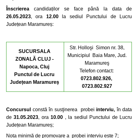
Înscrierea
candidaților se face până la data de
26.05.2023
, ora
12.00
la sediul Punctului de Lucru
Județean Maramureș:
Str. Holloşi Simon nr. 38,
SUCURSALA
Municipiul Baia Mare, Jud.
ZONAL
Ă
CLUJ -
Maramureş
Napoca, Cluj
Telefon contact:
Punctul de Lucru
0723.802.926,
Județean Maramureș
0723.802.927
Concursul
constă în susţinerea probei
interviu,
în data
de
3
1.05.2023
, ora
10.00
, la sediul Punctului de Lucru
Județean Maramureș;
Nota minimă de promovare a probei interviu este 7;