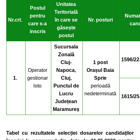
Unitatea
Postul
Teritorială
pentru
Numar
Nr.crt.
în care se
Nr. posturi
care s-a
cand
găsește
inscris
postul
Sucursala
Zonală
1596/22
Cluj-
1 post
Operator
Napoca,
Orașul Baia
1.
gestionar
Cluj,
Sprie
loto
Punctul de
perioadă
Lucru
nedeterminată
1615/25
Județean
Maramureș
Tabel cu rezultatele selec
ției dosarelor candidaților