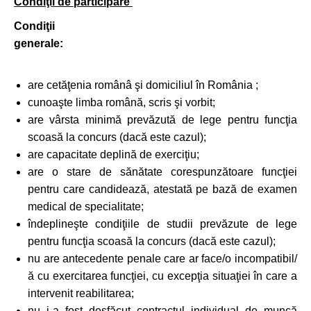
Condiţii de participare
Condiţii
generale:
are cetăţenia românâ şi domiciliul în România ;
cunoaşte limba română, scris şi vorbit;
are vârsta minimă prevăzută de lege pentru funcţia
scoasă la concurs (dacă este cazul);
are capacitate deplină de exerciţiu;
are o stare de sănătate corespunzătoare funcţiei
pentru care candidează, atestată pe bază de examen
medical de specialitate;
îndeplineşte condiţiile de studii prevăzute de lege
pentru funcţia scoasă la concurs (dacă este cazul);
nu are antecedente penale care ar face/o incompatibil/
ă cu exercitarea funcţiei, cu excepţia situaţiei în care a
intervenit reabilitarea;
nu i-a fost desfăcut contractul individual de muncă