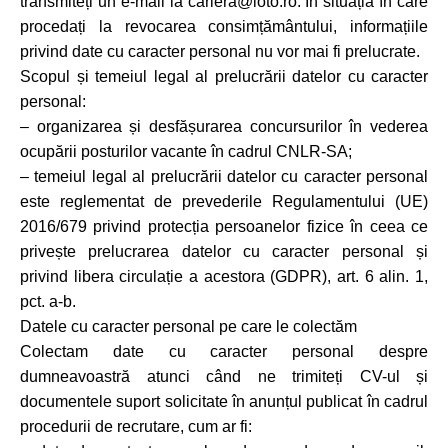
transmiteți un e-mail la cariera@loto.ro. În situația în care
procedați la revocarea consimțământului, informațiile
privind date cu caracter personal nu vor mai fi prelucrate.
Scopul și temeiul legal al prelucrării datelor cu caracter
personal:
– organizarea și desfășurarea concursurilor în vederea
ocupării posturilor vacante în cadrul CNLR-SA;
– temeiul legal al prelucrării datelor cu caracter personal
este reglementat de prevederile Regulamentului (UE)
2016/679 privind protecția persoanelor fizice în ceea ce
privește prelucrarea datelor cu caracter personal și
privind libera circulație a acestora (GDPR), art. 6 alin. 1,
pct. a-b.
Datele cu caracter personal pe care le colectăm
Colectam date cu caracter personal despre
dumneavoastră atunci când ne trimiteți CV-ul și
documentele suport solicitate în anunțul publicat în cadrul
procedurii de recrutare, cum ar fi: