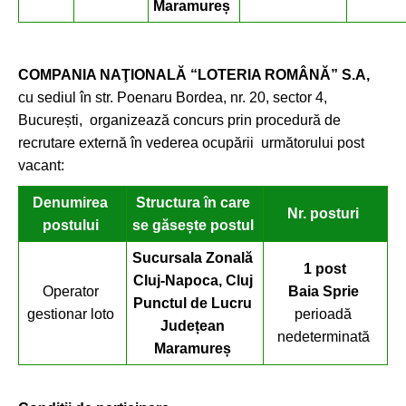
Maramureș
COMPANIA NAŢIONALĂ “LOTERIA ROMÂNĂ” S.A,
cu sediul în str. Poenaru Bordea, nr. 20, sector 4,
București, organizează concurs prin procedură de
recrutare externă în vederea ocupării următorului post
vacant:
Denumirea
Structura în care
Nr. posturi
postului
se găsește postul
Sucursala Zonal
ă
1 post
Cluj-Napoca, Cluj
Operator
Baia Sprie
Punctul de Lucru
gestionar loto
perioadă
Județean
nedeterminată
Maramureș