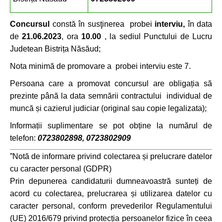
Concursul
constă în susţinerea probei
interviu,
în data
de
21.06.2023
, ora
10.00
, la sediul Punctului de Lucru
Judetean Bistrița Năsăud;
Nota minimă de promovare a probei interviu este 7.
Persoana care a promovat concursul are obligația să
prezinte până la data semnării contractului individual de
muncă și cazierul judiciar (original sau copie legalizata);
Informații suplimentare se pot obține la numărul de
telefon:
0723802
898
, 072380
2909
”Notă de informare privind colectarea și prelucrare datelor
cu caracter personal (GDPR)
Prin depunerea candidaturii dumneavoastră sunteți de
acord cu colectarea, prelucrarea și utilizarea datelor cu
caracter personal, conform prevederilor Regulamentului
(UE) 2016/679 privind protecția persoanelor fizice în ceea