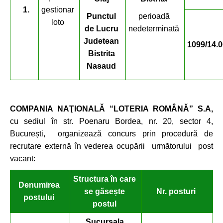
1.
gestionar
Punctul
perioadă
loto
de Lucru
nedeterminată
Judetean
1099/14.0
Bistrita
Nasaud
COMPANIA NAŢIONALĂ “LOTERIA ROMÂNĂ” S.A,
cu sediul în str. Poenaru Bordea, nr. 20, sector 4,
București, organizează concurs prin procedură de
recrutare externă în vederea ocupării următorului post
vacant:
Structura în care
Denumirea
se găsește
Nr. posturi
postului
postul
Sucursala