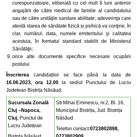
corespunzatoare, eliberată cu cel mult 6 luni anterior
angajării de către medicul de familie al candidatului
sau de către unităţile sanitare abilitate; adeverinţa care
atestă starea de sănătate fizică și psihică va conţine, în
clar, numărul, data, numele emitentului şi calitatea
acestuia, în formatul standard stabilit de Ministerul
Sănătăţii;
orice alte documente specifice necesare ocupării
postului
Înscrierea
candidaților se face până la data de
16.06.2023, ora 12.00
la sediul Punctului de Lucru
Judetean Bistrița Năsăud:
Sucursala Zonal
ă
Str.Mihai Eminescu, nr.2, Bl. 16,
Cluj
–Napoca,
Municipiul Bistrița, Jud. Bistrița
Cluj
, Punctul de
Năsăud
Lucru Județean
Telefon contact:
0723802898,
Bistrița Năsăud
0723802909