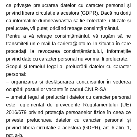
ce privește prelucrarea datelor cu caracter personal și
privind libera circulație a acestora (GDPR). Dacă nu doriți
ca informațiile dumneavoastră să fie colectate, utilizate și
prelucrate, vă puteți oricând retrage consimțământul.
Pentru a vă retrage consimțământul, vă rugăm să ne
transmiteți un e-mail la cariera@loto.ro. În situația în care
procedați la revocarea consimțământului, informațiile
privind date cu caracter personal nu vor mai fi prelucrate.
Scopul și temeiul legal al prelucrării datelor cu caracter
personal:
– organizarea și desfășurarea concursurilor în vederea
ocupării posturilor vacante în cadrul CNLR-SA;
– temeiul legal al prelucrării datelor cu caracter personal
este reglementat de prevederile Regulamentului (UE)
2016/679 privind protecția persoanelor fizice în ceea ce
privește prelucrarea datelor cu caracter personal și
privind libera circulație a acestora (GDPR), art. 6 alin. 1,
pct. a-b.