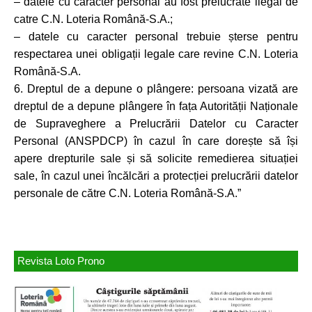
– datele cu caracter personal au fost prelucrate ilegal de
catre C.N. Loteria Română-S.A.;
– datele cu caracter personal trebuie șterse pentru
respectarea unei obligații legale care revine C.N. Loteria
Română-S.A.
6. Dreptul de a depune o plângere: persoana vizată are
dreptul de a depune plângere în fața Autorității Naționale
de Supraveghere a Prelucrării Datelor cu Caracter
Personal (ANSPDCP) în cazul în care dorește să își
apere drepturile sale și să solicite remedierea situației
sale, în cazul unei încălcări a protecției prelucrării datelor
personale de către C.N. Loteria Română-S.A.”
Revista Loto Prono