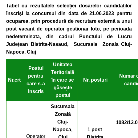
Tabel cu rezultatele selec
ției dosarelor candidaților
înscriși
la concursul din data de 21.06.2023 pentru
ocuparea, prin procedură de recrutare externă a unui
post vacant de operator gestionar loto, pe perioada
nedeterminata, din cadrul Punctului de Lucru
Jude
țean Bistrita-Nasaud,
Sucursala Zonala Cluj-
Napoca, Cluj
Unitatea
Postul
Teritorială
pentru
Numar 
Nr.crt
în care se
Nr. posturi
care s-a
candi
găsește
inscris
postul
Sucursala
Zonală
Cluj-
1082/13.0
Napoca,
1 post
Operator
Cluj
Bistrita