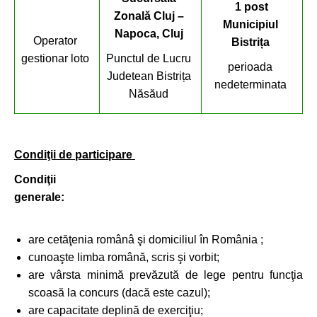
1 post
Zonal
ă Cluj
–
Municipiul
Napoca, Cluj
Operator
Bistri
ța
gestionar loto
Punctul de Lucru
perioada
Judetean Bistrița
nedeterminata
Năsăud
Condiţii de participare
Condiţii
generale:
are cetăţenia românâ şi domiciliul în România ;
cunoaşte limba română, scris şi vorbit;
are vârsta minimă prevăzută de lege pentru funcţia
scoasă la concurs (dacă este cazul);
are capacitate deplină de exerciţiu;