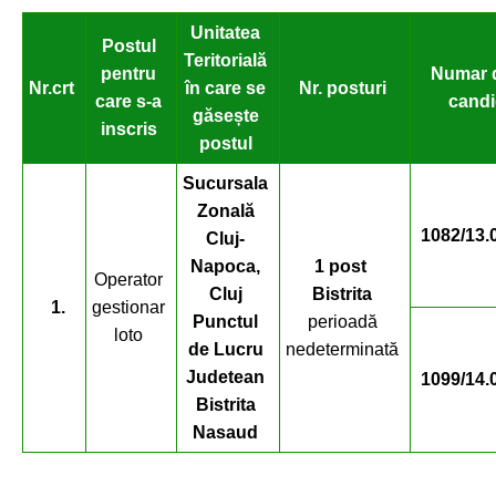
Unitatea
Postul
Teritorială
pentru
Numar 
Nr.crt
în care se
Nr. posturi
care s-a
candi
găsește
inscris
postul
Sucursala
Zonală
1082/13.
Cluj-
Napoca,
1 post
Operator
Cluj
Bistrita
1.
gestionar
Punctul
perioadă
loto
de Lucru
nedeterminată
Judetean
1099/14.
Bistrita
Nasaud