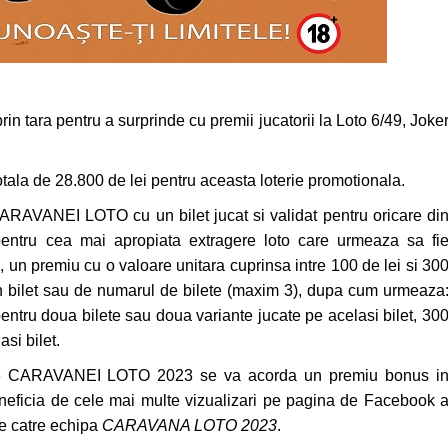
 tara pentru a surprinde cu premii jucatorii la Loto 6/49, Joke
tala de 28.800 de lei pentru aceasta loterie promotionala.
 CARAVANEI LOTO cu un bilet jucat si validat pentru oricare di
pentru cea mai apropiata extragere loto care urmeaza sa fi
 un premiu cu o valoare unitara cuprinsa intre 100 de lei si 30
 un bilet sau de numarul de bilete (maxim 3), dupa cum urmeaza
pentru doua bilete sau doua variante jucate pe acelasi bilet, 30
asi bilet.
 ale CARAVANEI LOTO 2023 se va acorda un premiu bonus i
eneficia de cele mai multe vizualizari pe pagina de Facebook 
de catre echipa
CARAVANA LOTO 2023
.