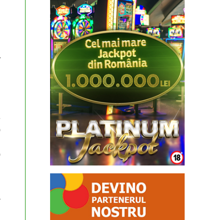
r
n
e
0
:
0
n
a