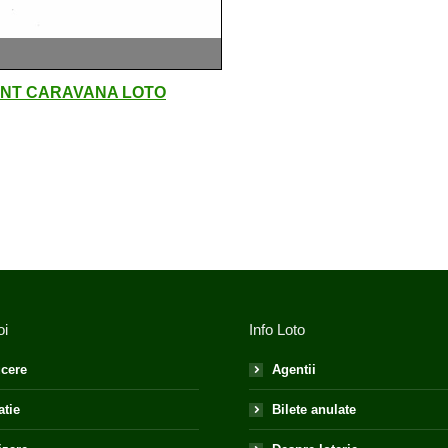
NT CARAVANA LOTO
oi
Info Loto
cere
Agentii
atie
Bilete anulate