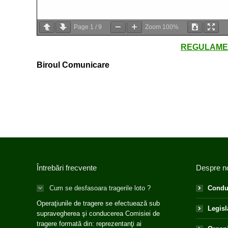
Page
1
/
9
Zoom
100%
REGULAME
Biroul Comunicare
Întrebări frecvente
Despre n
Cum se desfasoara tragerile loto ?
Condu
Operaţiunile de tragere se efectuează sub
Legisl
supravegherea şi conducerea Comisiei de
tragere formată din: reprezentanţi ai