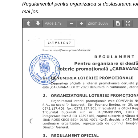
Regulamentul pentru organizarea si desfasurarea 
mai jos.
Page
1
/
9
Zoom
100%