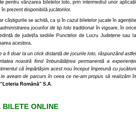
pentru vânzarea biletelor loto, prin intermediul unor aplicați
n prezent disponibilă jucătorilor.
ar câștigurile se achită, ca și în cazul biletelor jucate în agențiil
ministrarea jocurilor de tip loto tradițional
în vigoare, în oric
ședință de județ/la sediile Punctelor de Lucru Județene sau l
loarea acestora.
e a fi doar la un click distanță de jocurile loto, răspunzând astfe
rioritatea noastră fiind îmbunătățirea permanentă a experiențe
imentul că împărtășim acest nou început împreună cu jucători
re le aveam de parcurs în ceea ce ne-am propus să realizăm î
. “Loteria Română” S.A.
BILETE ONLINE