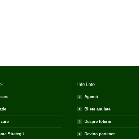
oi
Info Loto
cere
Agentii
atie
Bilete anulate
izare
Despre loterie
me Strategii
Devino partener