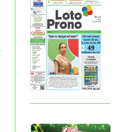
i
e
e
a
l
i
i
n