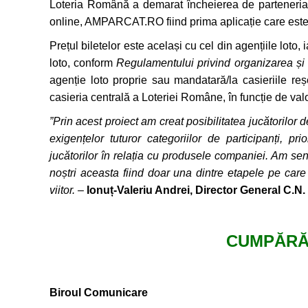
Loteria Română a demarat încheierea de parteneriate 
online, AMPARCAT.RO fiind prima aplicație care este î
Prețul biletelor este același cu cel din agențiile loto, i
loto, conform
Regulamentului privind organizarea și ad
agenție loto proprie sau mandatară/la casieriile re
casieria centrală a Loteriei Române, în funcție de va
”Prin acest proiect am creat posibilitatea jucătorilor d
exigențelor tuturor categoriilor de participanți, p
jucătorilor în relația cu produsele companiei.
Am sent
noștri aceasta fiind doar una dintre etapele pe ca
viitor.
–
Ionuț-Valeriu Andrei
, Director General C.N
CUMPĂRĂ 
Biroul Comunicare