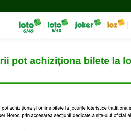
 pot achiziționa bilete la l
ot achiziționa și online bilete la jocurile loteristice tradițional
r Noroc, prin accesarea secțiunii dedicate a site-ului oficial a