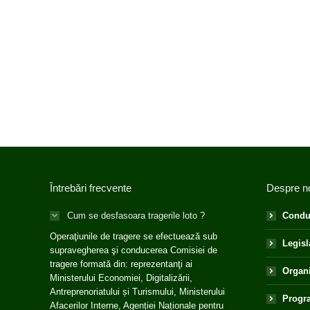
Întrebări frecvente
Despre n
Cum se desfasoara tragerile loto ?
Condu
Operaţiunile de tragere se efectuează sub
Legisl
supravegherea şi conducerea Comisiei de
tragere formată din: reprezentanţi ai
Organ
Ministerului Economiei, Digitalizării,
Antreprenoriatului și Turismului, Ministerului
Progra
Afacerilor Interne, Agenției Naționale pentru