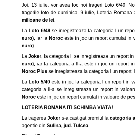
Joi, 13 iulie, vor avea loc noi trageri Loto 6/49, 
tragerile loto de duminica, 9 iulie, Loteria Romana 
milioane de lei
.
La
Loto 6/49
se inregistreaza la categoria I un rep
euro)
, iar la
Noroc
este in joc un report cumulat in
euro)
.
La
Joker
, la categoria I, se inregistreaza un report i
euro)
, iar la categoria a II-a este in joc un report 
Noroc Plus
se inregistreaza la categoria I un report
La
Loto 5/40
este in joc la categoria I un report in 
categoria a II-a se inregistreaza un report in valoa
Noroc
este in joc un report cumulat in valoare de
pes
LOTERIA ROMANA ITI SCHIMBA VIATA!
La tragerea
Joker
s-a castigat premiul la
categoria a 
agentie din
Sulina, jud. Tulcea
.