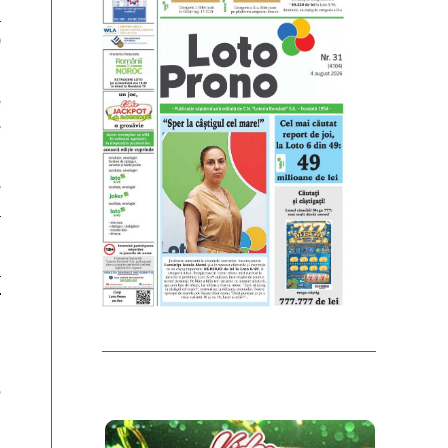
a
9
e
e
e
a
a
r
o