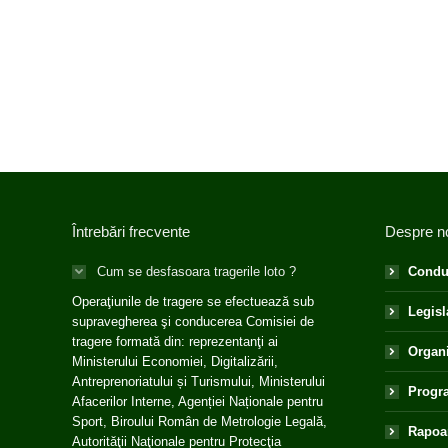
Întrebări frecvente
Despre n
Cum se desfasoara tragerile loto ?
Condu
Operaţiunile de tragere se efectuează sub
Legisl
supravegherea şi conducerea Comisiei de
tragere formată din: reprezentanţi ai
Organ
Ministerului Economiei, Digitalizării,
Antreprenoriatului și Turismului, Ministerului
Progra
Afacerilor Interne, Agenției Naționale pentru
Sport, Biroului Român de Metrologie Legală,
Rapoar
Autorităţii Naţionale pentru Protecţia