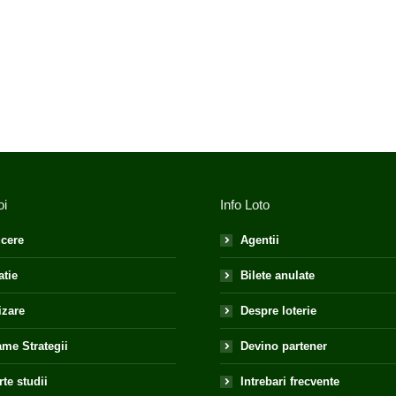
oi
Info Loto
cere
Agentii
atie
Bilete anulate
izare
Despre loterie
me Strategii
Devino partener
te studii
Intrebari frecvente