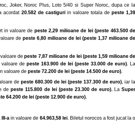
Noroc, Joker, Noroc Plus, Loto 5/40 si Super Noroc, dupa ce l
a acordat
20.582 de castiguri
in valoare totala de
peste 1,3
ort in valoare de
peste 2,29 milioane de lei
(peste 463.500 d
 valoare de
peste 6,80 milioane de lei (peste 1,37 milioane d
n valoare de
peste
7,87
milioane de lei
(peste 1,59 milioane d
in valoare de
peste 163.900 de lei (peste 33.000 de euro)
. L
 in valoare de
peste 72.200 de lei (peste 14.500 de euro)
.
valoare de
peste 680.300 de lei (peste 137.300 de euro)
, iar l
re de
peste 115.800 de lei (peste 23.300 de euro)
.
La
Supe
te 64.200 de lei
(peste 12.900 de euro).
III-a
in valoare de
64.963,58 lei
. Biletul norocos a fost jucat la 