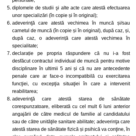
personale;
diplomele de studii şi alte acte care atestă efectuarea
unor specializări (în copie și în original);
adeverinţă care atestă vechimea în muncă și/sau
carnetul de muncă (în copie și în original), după caz, și,
după caz, o adeverință care atestă vechimea în
specialitate;
declarație pe propria răspundere că nu i-a fost
desfăcut contractul individual de muncă pentru motive
disciplinare în ultimii 5 ani și că nu are antecedente
penale care ar face-o incompatibilă cu exercitarea
funcţiei, cu excepţia situaţiei în care a intervenit
reabilitarea;
adeverinţă care atestă starea de sănătate
corespunzatoare, eliberată cu cel mult 6 luni anterior
angajării de către medicul de familie al candidatului
sau de către unităţile sanitare abilitate; adeverinţa care
atestă starea de sănătate fizică și psihică va conţine, în