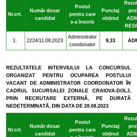
Rezul
Postul
Număr dosar
Punctaj
pro
Nr.
crt.
pentru care
candidat
obținut
ADM
s-a înscris
RES
Administrator
1.
2224/11.08.2023
9,33
AD
coordonator
REZULTATELE INTERVIULUI
LA CONCURSUL
ORGANIZAT PENTRU OCUPAREA POSTULUI
VACANT DE ADMINISTRATOR COORDONATOR ÎN
CADRUL SUCURSALEI ZONALE CRAIOVA-DOLJ,
PRIN RECRUTARE EXTERNĂ, PE DURATĂ
NEDETERMINATĂ, DIN DATA DE 28.08.2023
Rezul
Postul
Număr dosar
Punctaj
pro
Nr.
crt.
pentru care
candidat
obținut
ADM