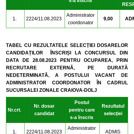
s-a înscris
RES
Administrator
1.
2224/11.08.2023
9,00
AD
coordonator
TABEL CU REZULTATELE SELECȚIEI DOSARELOR
CANDIDAȚILOR ÎNSCRIȘI LA CONCURSUL DIN
DATA DE 28.08.2023
PENTRU OCUPAREA, PRIN
RECRUTARE EXTERNĂ,
PE DURATĂ
NEDETERMINATĂ, A POSTULUI VACANT DE
ADMINISTRATOR COORDONATOR ÎN CADRUL
SUCURSALEI ZONALE CRAIOVA-DOLJ
Postul
Nr. dosar
Rezultatul
Nr.
crt.
pentru care
candidat
selecției
s-a înscris
Administrator
1.
2224/11.08.2023
ADMIS