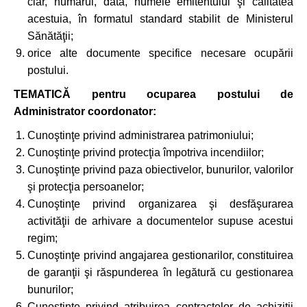
clar, numărul, data, numele emitentului şi calitatea
acestuia, în formatul standard stabilit de Ministerul
Sănătăţii;
orice alte documente specifice necesare ocupării
postului.
TEMATICĂ
pentru ocuparea postului de
Administrator coordonator:
Cunoştinţe privind administrarea patrimoniului;
Cunoştinţe privind protecţia împotriva incendiilor;
Cunoştinţe privind paza obiectivelor, bunurilor, valorilor
şi protecţia persoanelor;
Cunoştinţe privind organizarea şi desfăşurarea
activităţii de arhivare a documentelor supuse acestui
regim;
Cunoştinţe privind angajarea gestionarilor, constituirea
de garanţii şi răspunderea în legătură cu gestionarea
bunurilor;
Cunoştinţe privind atribuirea contractelor de achiziţii