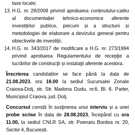
taxe locale;
H.G. nr. 28/2008 privind aprobarea conținutului-cadru
al documentației tehnico-economice aferente
investițiilor publice, precum și a structurii și
metodologiei de elaborare a devizului general pentru
obiectivele de investiții;
H.G. nr. 343/2017 de modificare a H.G. nr. 273/1994
privind aprobarea Regulamentului de recepţie a
lucrărilor de construcţii și instalaţii aferente acestora.
Înscrierea
candidaților se face până la data de
21
.08.2023
, ora
16.00
la sediul Sucursalei Zonale
Craiova-Dolj, str. Str. Madona Dudu, nr.6, Bl. 6. Parter,
Municipiul Craiova, jud. Dolj.
Concursul
constă în susţinerea unui
interviu
și a unei
probe scrise
în data de
28.08.2023
, începând cu
ora
11.00,
la sediul CNLR SA, str. Poenaru Bordea nr. 20,
Sector 4, București.