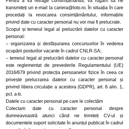
Pentru a vă retrage consimțământul, vă rugăm să ne
transmiteți un e-mail la cariera@loto.ro. În situația în care
procedați la revocarea consimțământului, informațiile
privind date cu caracter personal nu vor mai fi prelucrate.
Scopul și temeiul legal al prelucrării datelor cu caracter
personal:
– organizarea și desfășurarea concursurilor în vederea
ocupării posturilor vacante în cadrul CNLR-SA;
– temeiul legal al prelucrării datelor cu caracter personal
este reglementat de prevederile Regulamentului (UE)
2016/679 privind protecția persoanelor fizice în ceea ce
privește prelucrarea datelor cu caracter personal și
privind libera circulație a acestora (GDPR), art. 6 alin. 1,
pct. a-b.
Datele cu caracter personal pe care le colectăm
Colectam date cu caracter personal despre
dumneavoastră atunci când ne trimiteți CV-ul și
documentele suport solicitate în anunțul publicat în cadrul