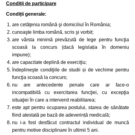
Condiţii de participare
Condiții generale:
are cetăţenia română şi domiciliul în România;
cunoaşte limba română, scris şi vorbit;
are vârsta minimă prevăzută de lege pentru funcţia
scoasă la concurs (dacă legislația în domeniu
impune);
are capacitate deplină de exerciţiu;
îndeplineşte condiţiile de studii și de vechime pentru
funcţia scoasă la concurs;
nu are antecedente penale care ar face-o
incompatibilă cu exercitarea funcţiei, cu excepţia
situaţiei în care a intervenit reabilitarea;
este apt pentru ocuparea postului, starea de sănătate
fiind atestată pe bază de adeverință medicală;
nu i-a fost desfăcut contractul individual de muncă
pentru motive disciplinare în ultimii 5 ani.