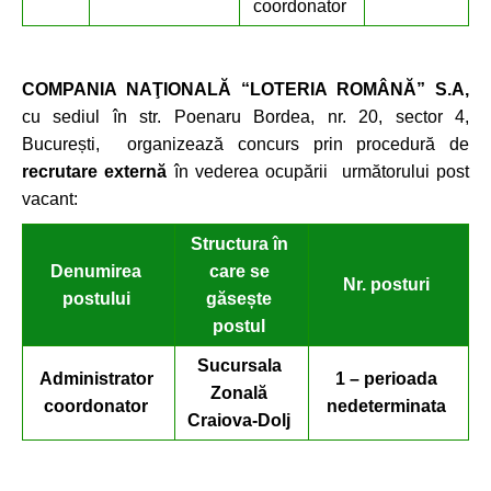
coordonator
COMPANIA NAŢIONALĂ “LOTERIA ROMÂNĂ” S.A,
cu sediul în str. Poenaru Bordea, nr. 20, sector 4,
București, organizează concurs prin procedură de
recrutare externă
în vederea ocupării următorului post
vacant:
Structura
în
Denumirea
care se
Nr. posturi
postului
găsește
postul
Sucursala
Administrator
1 – perioada
Zonal
ă
coordonator
nedeterminata
Craiova-Dolj