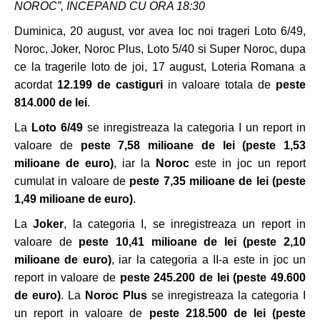
NOROC”, INCEPAND CU ORA 18:30
Duminica, 20 august, vor avea loc noi trageri Loto 6/49,
Noroc, Joker, Noroc Plus, Loto 5/40 si Super Noroc, dupa
ce la tragerile loto de joi, 17 august, Loteria Romana a
acordat
12.199 de castiguri
in valoare totala de
peste
814.000 de lei
.
La
Loto 6/49
se inregistreaza la categoria I un report in
valoare de
peste 7,58 milioane de lei
(peste 1,53
milioane de euro)
, iar la
Noroc
este in joc un report
cumulat in valoare de
peste 7,35 milioane de lei (peste
1,49 milioane de euro)
.
La
Joker
, la categoria I, se inregistreaza un report in
valoare de
peste
10,41
milioane de lei
(peste 2,10
milioane de euro)
, iar la categoria a II-a este in joc un
report in valoare de
peste 245.200 de lei (peste 49.600
de euro)
. La
Noroc Plus
se inregistreaza la categoria I
un report in valoare de
peste 218.500 de lei (peste