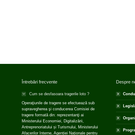
Întrebări frecvente
Despre n
Cum se desfasoara tragerile loto ?
Condu
Operaţiunile de tragere se efectuează sub
Legisl
supravegherea şi conducerea Comisiei de
tragere formată din: reprezentanţi ai
Organ
Ministerului Economiei, Digitalizării,
Antreprenoriatului și Turismului, Ministerului
Progra
Afacerilor Interne, Agenției Naționale pentru