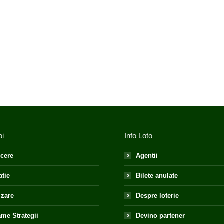
oi
Info Loto
cere
Agentii
atie
Bilete anulate
izare
Despre loterie
me Strategii
Devino partener