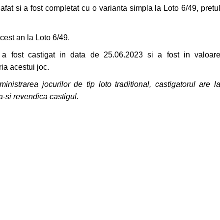
afat si a fost completat cu o varianta simpla la Loto 6/49,
pretu
acest an la Loto 6/49.
 a fost castigat in data de 25.06.2023 si a fost in valoar
ia acestui joc.
istrarea jocurilor de tip loto traditional, castigatorul are l
a-si revendica castigul.