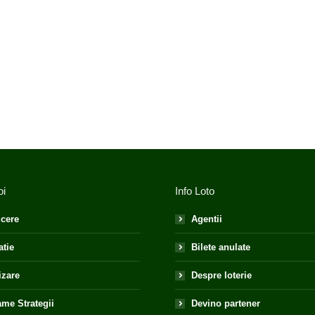
oi
Info Loto
cere
Agentii
atie
Bilete anulate
izare
Despre loterie
me Strategii
Devino partener