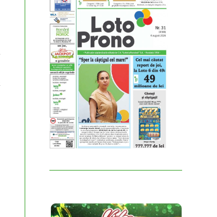
l
e
a