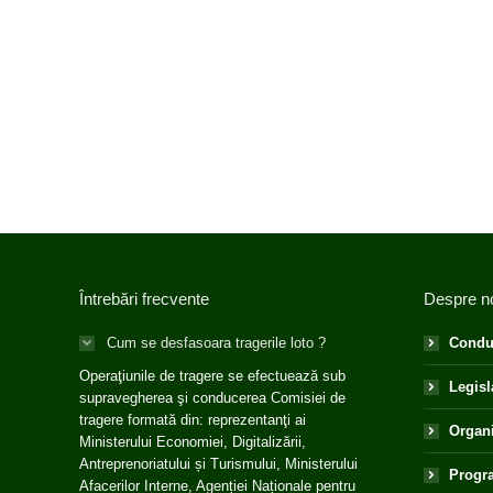
Întrebări frecvente
Despre n
Cum se desfasoara tragerile loto ?
Condu
Operaţiunile de tragere se efectuează sub
Legisl
supravegherea şi conducerea Comisiei de
tragere formată din: reprezentanţi ai
Organ
Ministerului Economiei, Digitalizării,
Antreprenoriatului și Turismului, Ministerului
Progra
Afacerilor Interne, Agenției Naționale pentru