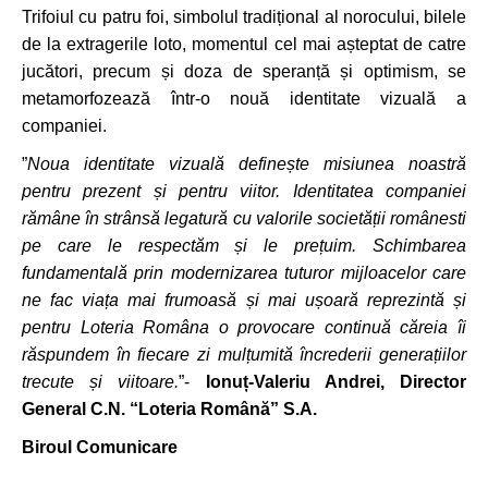
Trifoiul cu patru foi, simbolul tradițional al norocului, bilele
de la extragerile loto, momentul cel mai așteptat de catre
jucători, precum și doza de speranță și optimism, se
metamorfozează într-o nouă identitate vizuală a
companiei.
”
Noua identitate vizuală definește misiunea noastră
pentru prezent și pentru viitor. Identitatea companiei
rămâne în strânsă legatură cu valorile societății românesti
pe care le respectăm și le prețuim. Schimbarea
fundamentală prin modernizarea tuturor mijloacelor care
ne fac viața mai frumoasă și mai ușoară reprezintă și
pentru Loteria Româna o provocare continuă căreia îi
răspundem în fiecare zi mulțumită încrederii generațiilor
trecute și viitoare.
”-
Ionuț-Valeriu Andrei
, Director
General C.N. “Loteria Română” S.A.
Biroul Comunicare