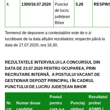
4.
1300/16.07.2020
Punctul
5,26
RESPIN
de lucru
județean
Bihor
Termenul de depunere a contestațiilor este de o zi
lucrătoare de la data afișării rezultatelor, respectiv până la
data de 27.07.2020, ora 16.30.
REZULTATELE INTERVIULUI LA CONCURSUL DIN
DATA DE 23.07.2020 PENTRU OCUPAREA, PRIN
RECRUTARE INTERNĂ, A POSTULUI
VACANT DE
GESTIONAR DEPOZIT PRINCIPAL I ÎN CADRUL
PUNCTULUI DE LUCRU JUDEȚEAN BIHOR
Postul
Rezultatul
Nr.
Numar dosar
pentru
Punctaj
probei
crt.
candidat
care s-a
obținut
ADMIS /