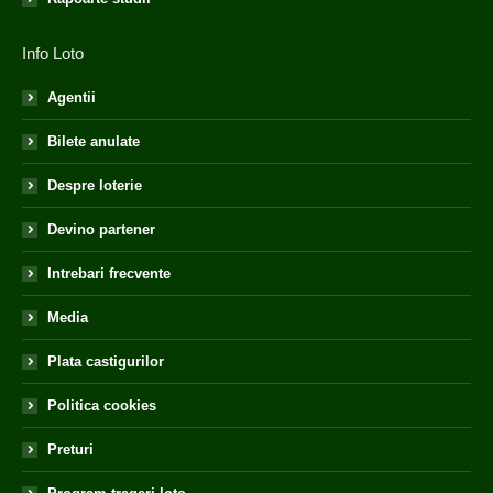
Info Loto
Agentii
Bilete anulate
Despre loterie
Devino partener
Intrebari frecvente
Media
Plata castigurilor
Politica cookies
Preturi