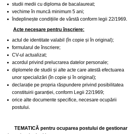
studii medii cu diploma de bacalaureat;
vechime în muncă minimum 5 ani;
îndeplinește condițiile de vârstă conform legii 22/1969.
Acte necesare pentru înscriere:
actul de identitate valabil (în copie și în original);
formularul de înscriere;
CV-ul actualizat;
acordul privind prelucrarea datelor personale;
diplomele de studii și alte acte care atestă efectuarea
unor specializări (în copie și în original);
declarație pe propria răspundere privind posibilitatea
constituirii garanției, conform Legii 22/1969;
orice alte documente specifice, necesare ocupării
postului.
TEMATICĂ pentru ocuparea postului de gestionar