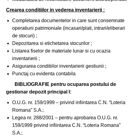
Crearea conditiilor in vederea inventarierii :
Completarea documentelor in care sunt consemnate
operatiuni patrimoniale (incasari/plati, intrari/eliberari
de stocuri) ;
Depozitarea si etichetarea stocurilor ;
Listarea fiselor de materiale lunar si cu ocazia
inventarierii ;
Asigurarea conditiilor inventarierii gestiunii ;
Punctaj cu evidenta contabila
BIBLIOGRAFIE pentru ocuparea postului de
gestionar depozit principal I:
O.U.G. nr. 159/1999 – privind infiintarea C.N. “Loteria
Romana” S.A.;
Legea nr. 288/2001 – pentru aprobarea O.U.G. nr.
159/1999 privind infiintarea C.N. “Loteria Romana”
S.A.;