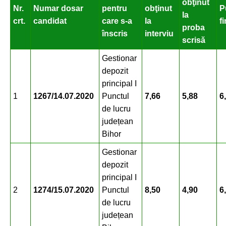
obţinut
Nr.
Numar dosar
pentru
obţinut
P
la
crt.
candidat
care s-a
la
fi
proba
înscris
interviu
scrisă
Gestionar
depozit
principal I
1
1267/14.07.2020
Punctul
7,66
5,88
6
de lucru
județean
Bihor
Gestionar
depozit
principal I
2
1274/15.07.2020
Punctul
8,50
4,90
6
de lucru
județean