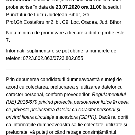
probe scrise în data de
23.07.2020 ora 11.00
la sediul
Punctului de Lucru Județean Bihor, Str.
Prof.Gh.Costaforu nr.2, bl. C9, Loc. Oradea, Jud. Bihor .
Nota minimă de promovare a fiecăreia dintre probe este
7.
Informații suplimentare se pot obține la numerele de
telefon: 0723.802.863/0723.802.855
—————————————-
Prin depunerea candidaturii dumneavoastră sunteți de
acord cu colectarea, prelucrarea și utilizarea datelor cu
caracter personal, conform prevederilor
Regulamentului
(UE) 2016/679 privind protecția persoanelor fizice în ceea
ce privește prelucrarea datelor cu caracter personal și
privind libera circulație a acestora (GDPR)
. Dacă nu doriți
ca informațiile dumneavoastră să fie colectate, utilizate și
prelucrate, vă puteți oricând retrage consimțământul.