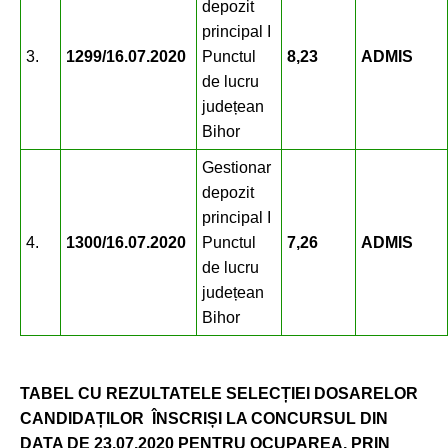
depozit
principal I
3.
1299/16.07.2020
Punctul
8,23
ADMIS
de lucru
județean
Bihor
Gestionar
depozit
principal I
4.
1300/16.07.2020
Punctul
7,26
ADMIS
de lucru
județean
Bihor
TABEL CU REZULTATELE SELECȚIEI DOSARELOR
CANDIDAȚILOR ÎNSCRIȘI LA CONCURSUL DIN
DATA DE 23.07.2020 PENTRU OCUPAREA, PRIN