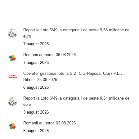
Report la Loto 6/49 la categoria I de peste 9,53 milioane de
euro
7 august 2026
Romanii au noroc 06.08.2026
7 august 2026
Operator gestionar loto la S.Z. Cluj-Napoca, Cluj / P.L.J.
Bihor – 25.08.2026
6 august 2026
Report la Loto 6/49 la categoria I de peste 9,34 milioane de
euro
3 august 2026
Romanii au noroc 02.08.2026
3 august 2026