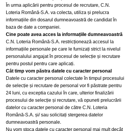
În urma aplicării pentru procesul de recrutare, C.N.
Loteria Română-S.A. va colecta, utiliza și prelucra
informațiile din dosarul dumneavoastră de candidat în
baza de date a companiei.
Cine poate avea acces la informațiile dumneavoastră
C.N. Loteria Română-S.A. restricționează accesul la
informațiile personale pe care le furnizați strict la nivelul
personalului angajat în procesul de selecție și recrutare
pentru postul pentru care aplicați.
Cât timp vom păstra datele cu caracter personal
Datele cu caracter personal colectate în timpul procesului
de selecție și recrutare de personal vor fi păstrate pentru
24 luni, cu exceptia cazului în care, ulterior finalizării
procesului de selecție și recrutare, vă opuneti prelucrării
datelor cu caracter personal de către C.N. Loteria
Română-S.A. și/ sau solicitați stergerea datelor
dumneavoastră personale.
Nu vom stoca datele cu caracter personal mai mult decât