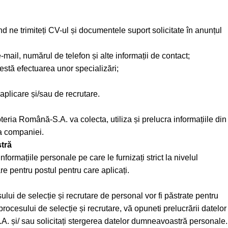
ne trimiteți CV-ul și documentele suport solicitate în anunțul
mail, numărul de telefon și alte informații de contact;
testă efectuarea unor specializări;
 aplicare și/sau de recrutare.
teria Română-S.A. va colecta, utiliza și prelucra informațiile din
a companiei.
tră
ormațiile personale pe care le furnizați strict la nivelul
re pentru postul pentru care aplicați.
lui de selecție și recrutare de personal vor fi păstrate pentru
i procesului de selecție și recrutare, vă opuneti prelucrării datelor
A. și/ sau solicitați stergerea datelor dumneavoastră personale.