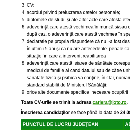
CV;
acordul privind prelucrarea datelor personale;
diplomele de studii şi ale altor acte care atestă efec
adeverinţă care atestă vechimea în muncă și/sau co
după caz, o adeverință care atestă vechmea în spec
declarație pe propria răspundere că nu i-a fost des
în ultimii 5 ani și că nu are antecedente penale ca
situaţiei în care a intervenit reabilitarea
adeverinţă care atestă starea de sănătate corespunz
medicul de familie al candidatului sau de către unit
sănătate fizică și psihică va conţine, în clar, număr
standard stabilit de Ministerul Sănătăţii;
orice alte documente specifice necesare ocupării 
Toate CV-urile se trimit
la
adresa
cariera@loto.ro
.
Înscrierea candidaților
se face până la data de
24.08
PUNCTUL DE LUCRU JUDEȚEAN
A