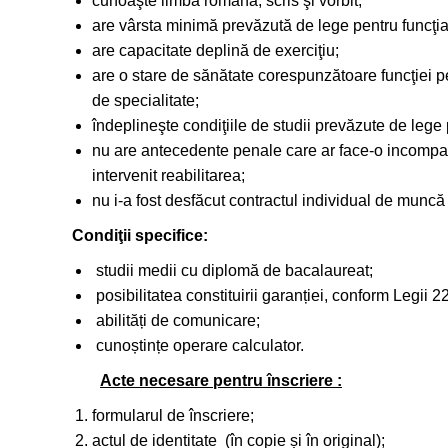
cunoaşte limba română, scris şi vorbit;
are vârsta minimă prevăzută de lege pentru funcţia
are capacitate deplină de exerciţiu;
are o stare de sănătate corespunzătoare funcţiei
de specialitate;
îndeplineşte condiţiile de studii prevăzute de lege
nu are antecedente penale care ar face-o incompatib
intervenit reabilitarea;
nu i-a fost desfăcut contractul individual de muncă 
Condiţii specifice:
studii medii cu diplomă de bacalaureat;
posibilitatea constituirii garanției, conform Legii 2
abilități de comunicare;
cunoștințe operare calculator.
Acte necesare pentru înscriere :
formularul de înscriere;
actul de identitate (în copie și în original);