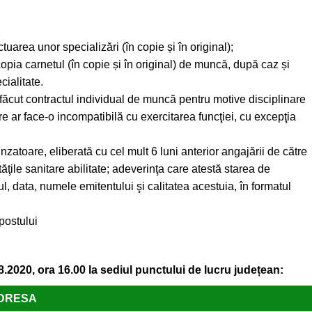
tuarea unor specializări (în copie și în original);
pia carnetul (în copie și în original) de muncă, după caz și
ialitate.
făcut contractul individual de muncă pentru motive disciplinare
re ar face-o incompatibilă cu exercitarea funcţiei, cu excepţia
atoare, eliberată cu cel mult 6 luni anterior angajării de către
ăţile sanitare abilitate; adeverinţa care atestă starea de
ul, data, numele emitentului şi calitatea acestuia, în formatul
postului
.2020, ora 16.00 la sediul punctului de lucru județean:
DRESA