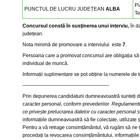
Pi
PUNCTUL DE LUCRU JUDEȚEAN
ALBA
Te
Concursul constă în susţinerea unui interviu,
în d
județean.
Nota minimă de promovare a interviului este
7
.
Persoana care a promovat concursul are obligația să p
individual de muncă.
Informații suplimentare se pot obține la numerele de t
—————————————————-
Prin depunerea candidaturii dumneavoastră sunteți de 
caracter personal, conform prevederilor
Regulamentul
ce privește prelucrarea datelor cu caracter personal ș
informațiile dumneavoastră să fie colectate, utilizate 
Pentru a vă retrage consimțământul, vă rugăm să ne t
procedați la revocarea consimțământului, informațiile 