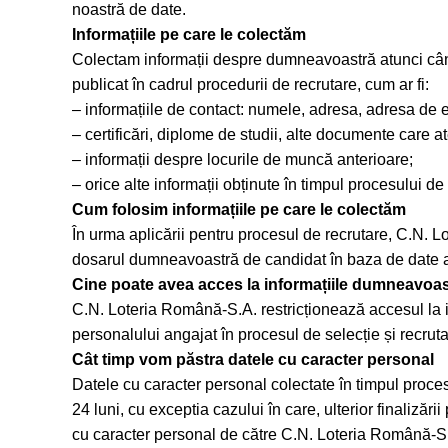
noastră de date.
Informațiile pe care le colectăm
Colectam informații despre dumneavoastră atunci când 
publicat în cadrul procedurii de recrutare, cum ar fi:
– informațiile de contact: numele, adresa, adresa de e-
– certificări, diplome de studii, alte documente care a
– informații despre locurile de muncă anterioare;
– orice alte informații obținute în timpul procesului de
Cum folosim informațiile pe care le colectăm
În urma aplicării pentru procesul de recrutare, C.N. Lo
dosarul dumneavoastră de candidat în baza de date 
Cine poate avea acces la informațiile dumneavoas
C.N. Loteria Română-S.A. restricționează accesul la inf
personalului angajat în procesul de selecție și recruta
Cât timp vom păstra datele cu caracter personal
Datele cu caracter personal colectate în timpul procesu
24 luni, cu exceptia cazului în care, ulterior finalizări
cu caracter personal de către C.N. Loteria Română-S.