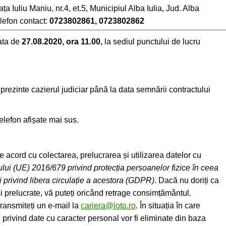
ața Iuliu Maniu, nr.4, et.5, Municipiul Alba Iulia, Jud. Alba
lefon contact:
0723802861, 0723802862
ata de
27.08.2020, ora 11.00,
la sediul punctului de lucru
rezinte cazierul judiciar până la data semnării contractului
elefon afișate mai sus.
acord cu colectarea, prelucrarea și utilizarea datelor cu
ui (UE) 2016/679 privind protecția persoanelor fizice în ceea
i privind libera circulație a acestora (GDPR)
. Dacă nu doriți ca
și prelucrate, vă puteți oricând retrage consimțământul.
ransmiteți un e-mail la
cariera@loto.ro
. În situația în care
privind date cu caracter personal vor fi eliminate din baza