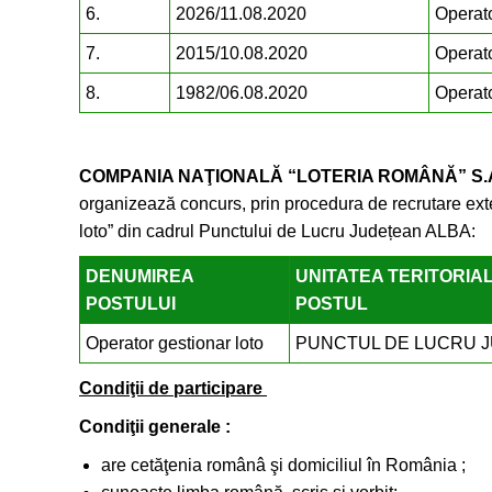
6.
2026/11.08.2020
Operato
7.
2015/10.08.2020
Operato
8.
1982/06.08.2020
Operato
COMPANIA NAŢIONALĂ “LOTERIA ROMÂNĂ” S
organizează concurs, prin procedura de recrutare ext
loto” din cadrul Punctului de Lucru Județean ALBA:
DENUMIREA
UNITATEA TERITORIA
POSTULUI
POSTUL
Operator gestionar loto
PUNCTUL DE LUCRU 
Condiţii de participare
Condiţii gene
are cetăţenia românâ şi domiciliul în România ;