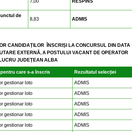
7,00
RESPINS
Punctul de
8,83
ADMIS
OR CANDIDAȚILOR ÎNSCRIȘI LA CONCURSUL DIN DATA
CRUTARE EXTERNĂ, A POSTULUI VACANT DE OPERATOR
 LUCRU JUDEȚEAN ALBA
pentru care s-a înscris
Rezultatul selecției
r gestionar loto
ADMIS
r gestionar loto
ADMIS
r gestionar loto
ADMIS
r gestionar loto
ADMIS
r gestionar loto
ADMIS