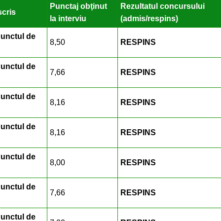
Punctaj obţinut
Rezultatul concursului
scris
la interviu
(admis/respins)
Punctul de
8,50
RESPINS
Punctul de
7,66
RESPINS
Punctul de
8,16
RESPINS
Punctul de
8,16
RESPINS
Punctul de
8,00
RESPINS
Punctul de
7,66
RESPINS
Punctul de