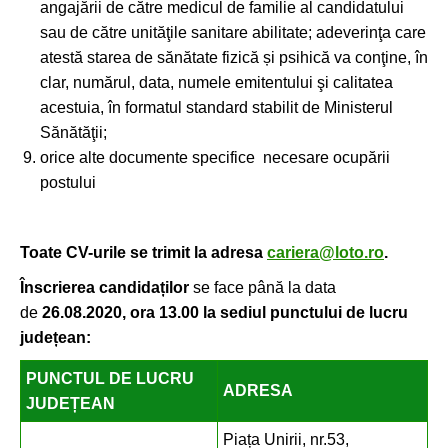
angajării de către medicul de familie al candidatului
sau de către unităţile sanitare abilitate; adeverinţa care
atestă starea de sănătate fizică și psihică va conţine, în
clar, numărul, data, numele emitentului şi calitatea
acestuia, în formatul standard stabilit de Ministerul
Sănătăţii;
orice alte documente specifice necesare ocupării
postului
Toate CV-urile se trimit
la
adresa
cariera@loto.ro
.
Înscrierea candidaților
se face până la data
de
26.08.2020, ora 13.00 la sediul punctului de lucru
județean:
PUNCTUL DE LUCRU
ADRESA
JUDEȚEAN
Piața Unirii, nr.53,