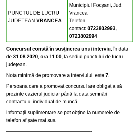
Municipiul Focșani, Jud.
PUNCTUL DE LUCRU
Vrancea
JUDEȚEAN
VRANCEA
Telefon
contact:
0723802993,
0723802994
Concursul constă în susţinerea unui interviu,
în data
de
31.08.2020, ora 11.00,
la sediul punctului de lucru
județean.
Nota minimă de promovare a interviului este
7
.
Persoana care a promovat concursul are obligația să
prezinte cazierul judiciar până la data semnării
contractului individual de muncă.
Informații suplimentare se pot obține la numerele de
telefon afișate mai sus.
—————————————————-