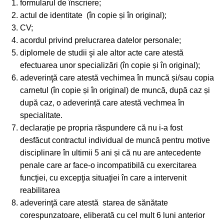
formularul de înscriere;
actul de identitate (în copie și în original);
CV;
acordul privind prelucrarea datelor personale;
diplomele de studii şi ale altor acte care atestă
efectuarea unor specializări (în copie și în original);
adeverinţă care atestă vechimea în muncă și/sau copia
carnetul (în copie și în original) de muncă, după caz și
după caz, o adeverință care atestă vechmea în
specialitate.
declarație pe propria răspundere că nu i-a fost
desfăcut contractul individual de muncă pentru motive
disciplinare în ultimii 5 ani și că nu are antecedente
penale care ar face-o incompatibilă cu exercitarea
funcţiei, cu excepţia situaţiei în care a intervenit
reabilitarea
adeverinţă care atestă starea de sănătate
corespunzatoare, eliberată cu cel mult 6 luni anterior