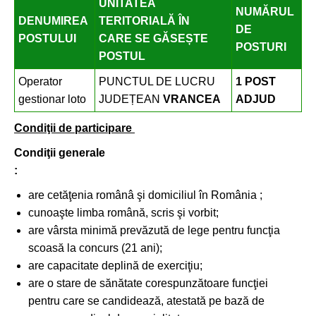
UNITATEA
NUMĂRUL
DENUMIREA
TERITORIALĂ ÎN
DE
POSTULUI
CARE SE GĂSEȘTE
POSTURI
POSTUL
Operator
PUNCTUL DE LUCRU
1 POST
gestionar loto
JUDEȚEAN
VRANCEA
ADJUD
Condiţii de participare
Condiţii generale
:
are cetăţenia românâ şi domiciliul în România ;
cunoaşte limba română, scris şi vorbit;
are vârsta minimă prevăzută de lege pentru funcţia
scoasă la concurs (21 ani);
are capacitate deplină de exerciţiu;
are o stare de sănătate corespunzătoare funcţiei
pentru care se candidează, atestată pe bază de