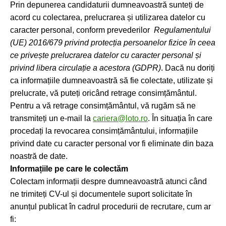
Prin depunerea candidaturii dumneavoastră sunteți de
acord cu colectarea, prelucrarea și utilizarea datelor cu
caracter personal, conform prevederilor
Regulamentului
(UE) 2016/679 privind protecția persoanelor fizice în ceea
ce privește prelucrarea datelor cu caracter personal și
privind libera circulație a acestora (GDPR)
. Dacă nu doriți
ca informațiile dumneavoastră să fie colectate, utilizate și
prelucrate, vă puteți oricând retrage consimțământul.
Pentru a vă retrage consimțământul, vă rugăm să ne
transmiteți un e-mail la
cariera@loto.ro
. În situația în care
procedați la revocarea consimțământului, informațiile
privind date cu caracter personal vor fi eliminate din baza
noastră de date.
Informațiile pe care le colectăm
Colectam informații despre dumneavoastră atunci când
ne trimiteți CV-ul și documentele suport solicitate în
anunțul publicat în cadrul procedurii de recrutare, cum ar
fi: