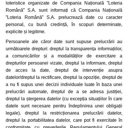
loteristice organizate de Compania Națională ”Loteria
Română” S.A. sunt informați că Compania Națională
”Loteria Română” S.A. prelucrează date cu caracter
personal, cu bună credință, în scopuri determinate,
explicite și legitime.
Persoanele ale căror date sunt supuse prelucrării au
următoarele drepturi: dreptul la transparența informațiilor,
a comunicărilor și a modalităților de exercitare a
drepturilor persoanei vizate, dreptul la informare, dreptul
de acces la date, dreptul de intervenție asupra
datelor/dreptul la rectificare, dreptul la opoziție, dreptul de
a nu fi supus unei decizii individuale luate în baza unei
prelucrări automate, dreptul de a se adresa justiției,
dreptul la ștergerea datelor (cu excepția situațiilor în care
datele sunt necesare pentru îndeplinirea unei obligații
legale), dreptul la restricționarea prelucrării datelor,
dreptul la portabilitatea datelor, care pot fi exercitate în
conformitate cu prevederile Regulamentului General