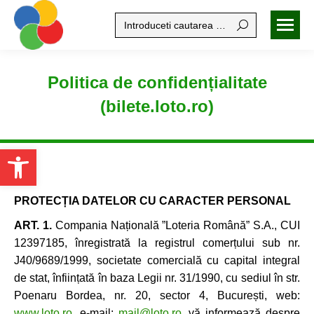
Search:
Politica de confidențialitate
(bilete.loto.ro)
Open toolbar
PROTECȚIA DATELOR CU CARACTER PERSONAL
ART. 1.
Compania Națională ”Loteria Română” S.A., CUI
12397185, înregistrată la registrul comerțului sub nr.
J40/9689/1999, societate comercială cu capital integral
de stat, înființată în baza Legii nr. 31/1990, cu sediul în str.
Poenaru Bordea, nr. 20, sector 4, București, web:
www.loto.ro
, e-mail:
mail@loto.ro
, vă informează despre