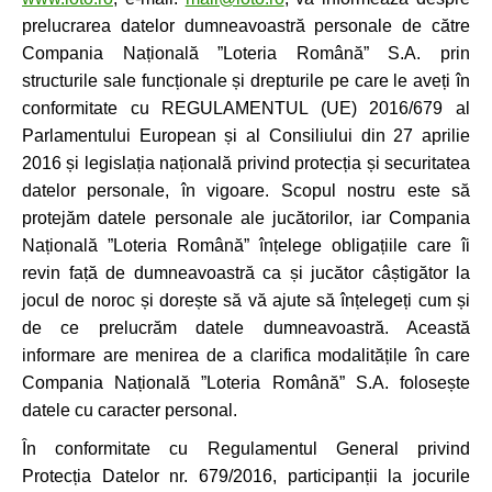
prelucrarea datelor dumneavoastră personale de către
Compania Națională ”Loteria Română” S.A. prin
structurile sale funcționale și drepturile pe care le aveți în
conformitate cu REGULAMENTUL (UE) 2016/679 al
Parlamentului European și al Consiliului din 27 aprilie
2016 și legislația națională privind protecția și securitatea
datelor personale, în vigoare. Scopul nostru este să
protejăm datele personale ale jucătorilor, iar Compania
Națională ”Loteria Română” înțelege obligațiile care îi
revin față de dumneavoastră ca și jucător câștigător la
jocul de noroc și dorește să vă ajute să înțelegeți cum și
de ce prelucrăm datele dumneavoastră. Această
informare are menirea de a clarifica modalitățile în care
Compania Națională ”Loteria Română” S.A. folosește
datele cu caracter personal.
În conformitate cu Regulamentul General privind
Protecția Datelor nr. 679/2016, participanții la jocurile