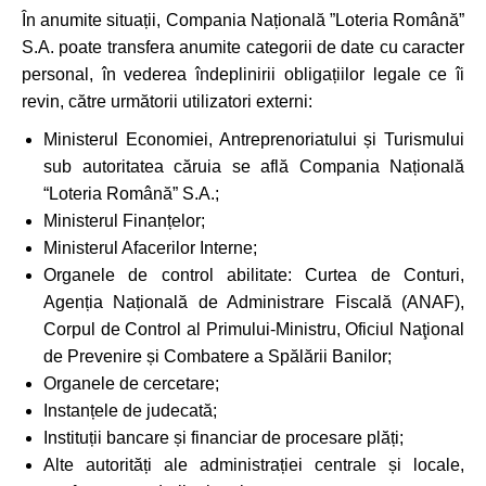
În anumite situații, Compania Națională ”Loteria Română”
S.A. poate transfera anumite categorii de date cu caracter
personal, în vederea îndeplinirii obligațiilor legale ce îi
revin, către următorii utilizatori externi:
Ministerul Economiei, Antreprenoriatului și Turismului
sub autoritatea căruia se află Compania Națională
“Loteria Română” S.A.;
Ministerul Finanțelor;
Ministerul Afacerilor Interne;
Organele de control abilitate: Curtea de Conturi,
Agenția Națională de Administrare Fiscală (ANAF),
Corpul de Control al Primului-Ministru, Oficiul Naţional
de Prevenire și Combatere a Spălării Banilor;
Organele de cercetare;
Instanțele de judecată;
Instituții bancare și financiar de procesare plăți;
Alte autorități ale administrației centrale și locale,