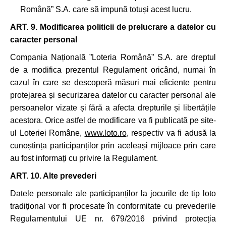
Română” S.A. care să impună totuși acest lucru.
ART. 9. Modificarea politicii de prelucrare a datelor cu
caracter personal
Compania Națională ”Loteria Română” S.A. are dreptul
de a modifica prezentul Regulament oricând, numai în
cazul în care se descoperă măsuri mai eficiente pentru
protejarea și securizarea datelor cu caracter personal ale
persoanelor vizate și fără a afecta drepturile și libertățile
acestora. Orice astfel de modificare va fi publicată pe site-
ul Loteriei Române,
www.loto.ro
, respectiv va fi adusă la
cunoștința participanților prin aceleași mijloace prin care
au fost informați cu privire la Regulament.
ART. 10. Alte prevederi
Datele personale ale participanților la jocurile de tip loto
tradițional vor fi procesate în conformitate cu prevederile
Regulamentului UE nr. 679/2016 privind protecția