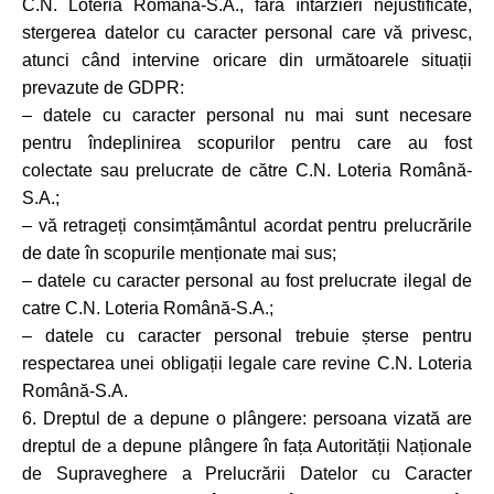
C.N. Loteria Română-S.A., fără întârzieri nejustificate,
stergerea datelor cu caracter personal care vă privesc,
atunci când intervine oricare din următoarele situații
prevazute de GDPR:
– datele cu caracter personal nu mai sunt necesare
pentru îndeplinirea scopurilor pentru care au fost
colectate sau prelucrate de către C.N. Loteria Română-
S.A.;
– vă retrageți consimțământul acordat pentru prelucrările
de date în scopurile menționate mai sus;
– datele cu caracter personal au fost prelucrate ilegal de
catre C.N. Loteria Română-S.A.;
– datele cu caracter personal trebuie șterse pentru
respectarea unei obligații legale care revine C.N. Loteria
Română-S.A.
6. Dreptul de a depune o plângere: persoana vizată are
dreptul de a depune plângere în fața Autorității Naționale
de Supraveghere a Prelucrării Datelor cu Caracter