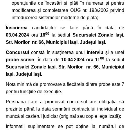
operațiunile de încasări și plăți în numerar și pentru
modificarea și completarea OUG nr. 193/2002 privind
introducerea sistemelor moderne de plată;
Înscrierea
candidaților se face până în data de
00
03.04.2024
ora
16
la sediul
Sucursalei Zonale Iași,
Str. Morilor nr. 66, Municipiul Iași, Județul Iași.
Concursul
constă în susţinerea unui
interviu
și a unei
00
probe scrise
în data de
10.04.2024
ora 11
la sediul
Sucursalei Zonale Iași, Str. Morilor nr. 66, Municipiul
Iași, Județul Iași.
Nota minimă de promovare a fiecăreia dintre probe este 7
pentru funcțiile de execuție.
Persoana care a promovat concursul are obligația să
prezinte până la data semnării contractului individual de
muncă și cazierul judiciar (original sau copie legalizată);
Informații suplimentare se pot obține la numărul de