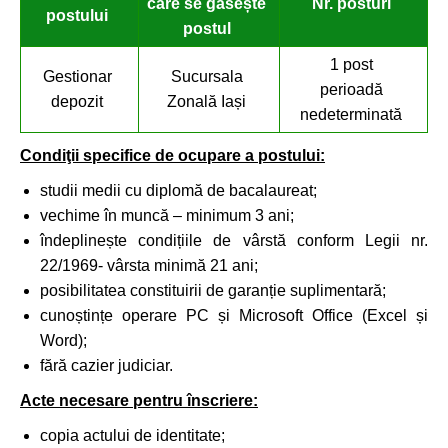
care se găsește
Nr. posturi
postului
postul
1 post
Gestionar
Sucursala
perioadă
depozit
Zonală Iași
nedeterminată
Condiţii specifice de ocupare a postului:
studii medii cu diplomă de bacalaureat;
vechime în muncă – minimum 3 ani;
îndeplinește condițiile de vârstă conform Legii nr.
22/1969- vârsta minimă 21 ani;
posibilitatea constituirii de garanție suplimentară;
cunoștințe operare PC și Microsoft Office (Excel și
Word);
fără cazier judiciar.
Acte necesare pentru înscriere:
copia actului de identitate;