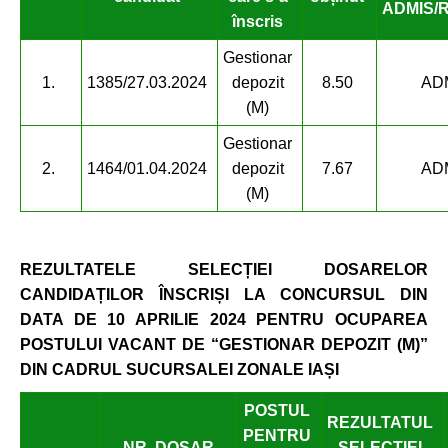
ADMIS/
înscris
Gestionar
1.
1385/27.03.2024
depozit
8.50
AD
(M)
Gestionar
2.
1464/01.04.2024
depozit
7.67
AD
(M)
REZULTATELE SELECȚIEI DOSARELOR
CANDIDAȚILOR ÎNSCRIȘI LA CONCURSUL DIN
DATA DE
10 APRILIE 2024 PENTRU OCUPAREA
POSTULUI VACANT DE “GESTIONAR DEPOZIT (M)”
DIN CADRUL SUCURSALEI ZONALE IAȘI
POSTUL
REZULTATUL
PENTRU
NR. DOSAR
SELECȚIEI