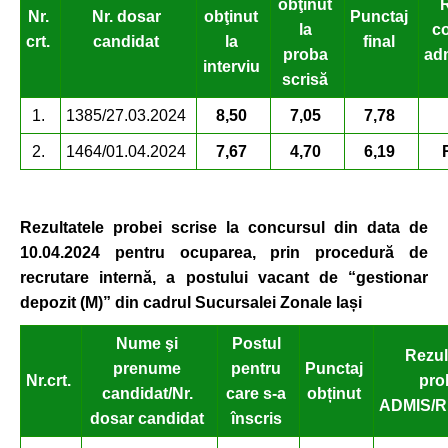
obţinut
R
Nr.
Nr. dosar
obţinut
Punctaj
la
c
crt.
candidat
la
final
proba
ad
interviu
scrisă
1.
1385/27.03.2024
8,50
7,05
7,78
2.
1464/01.04.2024
7,67
4,70
6,19
Rezultatele probei scrise la concursul
din data de
10.04.2024 pentru ocuparea, prin procedură de
recrutare internă,
a postului vacant de “gestionar
depozit (M)” din cadrul Sucursalei Zonale Iași
Nume şi
Postul
Rezul
prenume
pentru
Punctaj
Nr.
crt.
pro
candidat/Nr.
care s-a
obținut
ADMIS/R
dosar candidat
înscris