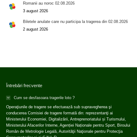
Romanii au noroc 02.08.2026
3 august 2026
Biletele anulate care nu participa la tragerea din 02.08.2026
2 august 2026
Întrebări frecvente
Cum se desfasoara tragerile loto ?
Operaţiunile de tragere se efectuează sub supravegherea şi
conducerea Comisiei de tragere formată din: reprezentanţi ai
Ministerului Economiei, Digitalizării, Antreprenoriatului și Turismului,
Ministerului Afacerilor Interne, Agenției Naționale pentru Sport, Biroului
Român de Metrologie Legală, Autorităţii Naţionale pentru Protecţia