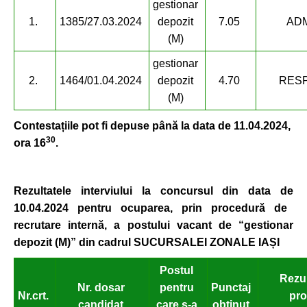
gestionar
1.
1385/27.03.2024
depozit
7.05
AD
(M)
gestionar
2.
1464/01.04.2024
depozit
4.70
RES
(M)
Contestațiile pot fi depuse până la data de 11.04.2024,
30
ora 16
.
Rezultatele interviului
la concursul
din data de
10.04.2024 pentru ocuparea, prin procedură de
recrutare intern
ă
, a postului vacant de “gestionar
depozit (M)”
din cadrul SUCURSALEI ZONALE IAȘI
Postul
Rezul
Nr. dosar
pentru
Punctaj
Nr.
crt.
pro
candidat
care s-a
obținut