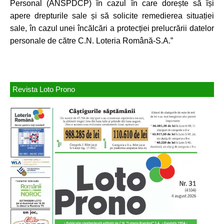
Personal (ANSPDCP) în cazul în care dorește să își
apere drepturile sale și să solicite remedierea situației
sale, în cazul unei încălcări a protecției prelucrării datelor
personale de către C.N. Loteria Română-S.A.”
Revista Loto Prono