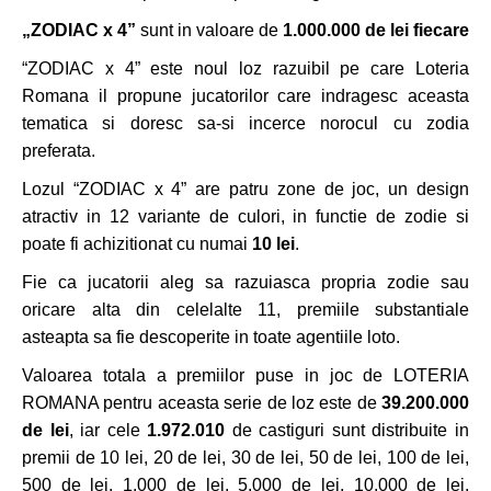
„ZODIAC x 4”
sunt in valoare de
1.000.000 de lei fiecare
“ZODIAC x 4” este noul loz razuibil pe care Loteria
Romana il propune jucatorilor care indragesc aceasta
tematica si doresc sa-si incerce norocul cu zodia
preferata.
Lozul “ZODIAC x 4” are patru zone de joc, un design
atractiv in 12 variante de culori, in functie de zodie si
poate fi achizitionat cu numai
10 lei
.
Fie ca jucatorii aleg sa razuiasca propria zodie sau
oricare alta din celelalte 11, premiile substantiale
asteapta sa fie descoperite in toate agentiile loto.
Valoarea totala a premiilor puse in joc de LOTERIA
ROMANA pentru aceasta serie de loz este de
39.200.000
de lei
, iar cele
1.972.010
de castiguri sunt distribuite in
premii de 10 lei, 20 de lei, 30 de lei, 50 de lei, 100 de lei,
500 de lei, 1.000 de lei, 5.000 de lei, 10.000 de lei,