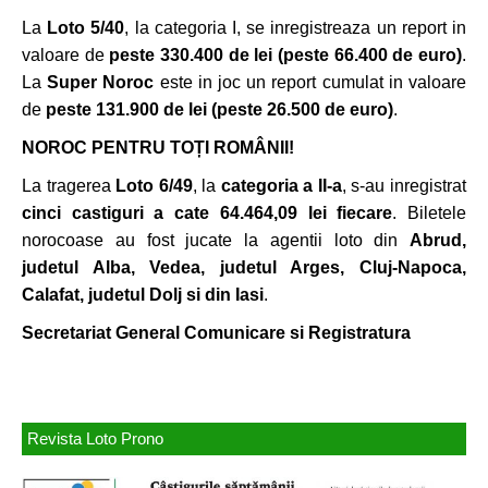
La
Loto 5/40
, la categoria I, se inregistreaza un report in
valoare de
peste 330.400 de lei (peste 66.400 de euro)
.
La
Super Noroc
este in joc un report cumulat in valoare
de
peste 131.900 de lei (peste 26.500 de euro)
.
NOROC PENTRU TOȚI ROMÂNII!
La tragerea
Loto 6/49
, la
categoria a II-a
, s-au inregistrat
cinci castiguri a cate 64.464,09 lei fiecare
. Biletele
norocoase au fost jucate la agentii loto din
Abrud,
judetul Alba, Vedea, judetul Arges, Cluj-Napoca,
Calafat, judetul Dolj si din Iasi
.
Secretariat General Comunicare si Registratura
Revista Loto Prono