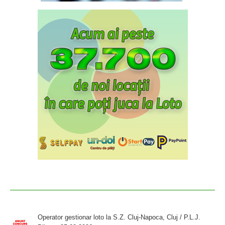
Operator gestionar loto la S.Z. Cluj-Napoca, Cluj / P.L.J.