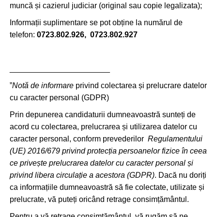
muncă și cazierul judiciar (original sau copie legalizata);
Informații suplimentare se pot obține la numărul de
telefon:
0723.802.926, 0723.802.927
_______________________
”
Notă de informare
privind colectarea și prelucrare datelor
cu caracter personal (GDPR)
Prin depunerea candidaturii dumneavoastră sunteți de
acord cu colectarea, prelucrarea și utilizarea datelor cu
caracter personal, conform prevederilor
Regulamentului
(UE) 2016/679 privind protecția persoanelor fizice în ceea
ce privește prelucrarea datelor cu caracter personal și
privind libera circulație a acestora (GDPR)
. Dacă nu doriți
ca informațiile dumneavoastră să fie colectate, utilizate și
prelucrate, vă puteți oricând retrage consimțământul.
Pentru a vă retrage consimțământul, vă rugăm să ne