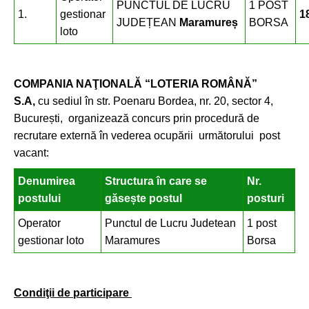
PUNCTUL DE LUCRU
1 POST
1.
gestionar
1
JUDEȚEAN
Maramureș
BORSA
loto
COMPANIA NAŢIONALĂ “LOTERIA ROMÂNĂ”
S.A,
cu sediul în str. Poenaru Bordea, nr. 20, sector 4,
București, organizează concurs prin procedură de
recrutare externă în vederea ocupării următorului post
vacant:
Denumirea
Structura în care se
Nr.
postului
găsește postul
posturi
Operator
Punctul de Lucru Judetean
1 post
gestionar loto
Maramures
Borsa
Condiţii de participare