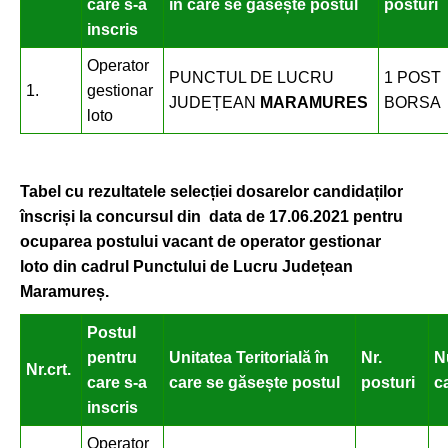
care s-a
în care se găsește postul
posturi
inscris
Operator
PUNCTUL DE LUCRU
1 POST
1.
gestionar
JUDEȚEAN
MARAMURES
BORSA
loto
Tabel cu rezultatele selecției dosarelor candidaților
înscriși la concursul din data de 17.06.2021 pentru
ocuparea postului vacant de operator gestionar
loto din cadrul Punctului de Lucru Județean
Maramureș.
Postul
pentru
Unitatea Teritorială în
Nr.
N
Nr.crt.
care s-a
care se găsește postul
posturi
c
inscris
Operator