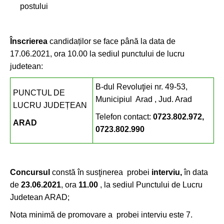
postului
Înscrierea
candidaților se face până la data de
17.06.2021, ora 10.00 la sediul punctului de lucru
judetean:
B-dul Revoluţiei nr. 49-53,
PUNCTUL DE
Municipiul Arad , Jud. Arad
LUCRU JUDEȚEAN
Telefon contact:
0723.802.972,
ARAD
0723.802.990
Concursul
constă în susţinerea probei
interviu,
în data
de
23.06.2021
, ora
11.00
, la sediul Punctului de Lucru
Judetean ARAD;
Nota minimă de promovare a probei interviu este 7.