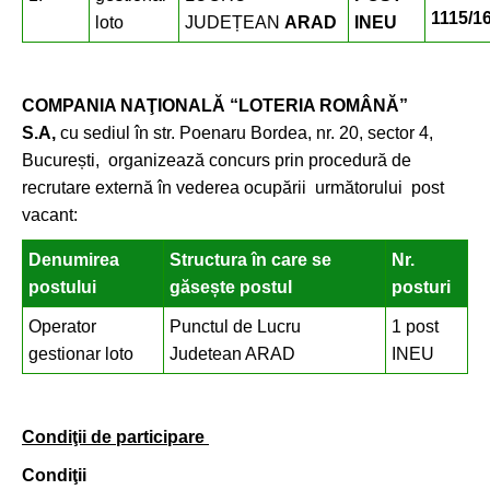
1115/1
loto
JUDEȚEAN
ARAD
INEU
COMPANIA NAŢIONALĂ “LOTERIA ROMÂNĂ”
S.A,
cu sediul în str. Poenaru Bordea, nr. 20, sector 4,
București, organizează concurs prin procedură de
recrutare externă în vederea ocupării următorului post
vacant:
Denumirea
Structura în care se
Nr.
postului
găsește postul
posturi
Operator
Punctul de Lucru
1 post
gestionar loto
Judetean ARAD
INEU
Condiţii de participare
Condiţii