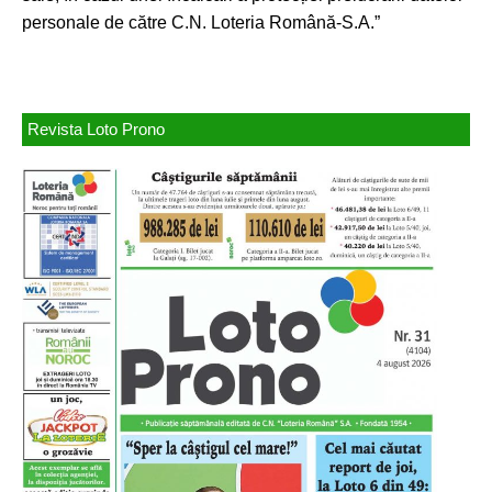
personale de către C.N. Loteria Română-S.A.”
Revista Loto Prono