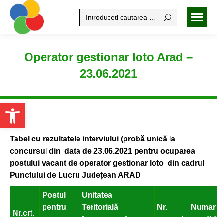
Search:
Operator gestionar loto Arad –
23.06.2021
Open toolbar
Tabel cu rezultatele interviului (probă unică la
concursul din data de 23.06.2021 pentru ocuparea
postului vacant de operator gestionar loto din cadrul
Punctului de Lucru Județean ARAD
Postul
Unitatea
pentru
Teritorială
Nr.
Numar 
Nr.crt.