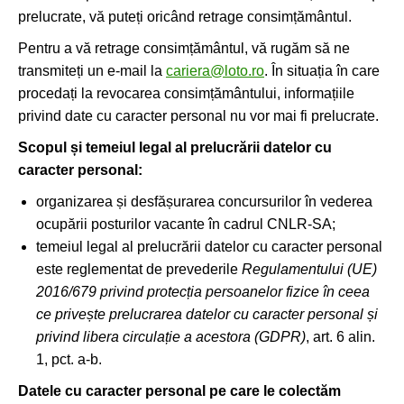
prelucrate, vă puteți oricând retrage consimțământul.
Pentru a vă retrage consimțământul, vă rugăm să ne
transmiteți un e-mail la
cariera@loto.ro
. În situația în care
procedați la revocarea consimțământului, informațiile
privind date cu caracter personal nu vor mai fi prelucrate.
Scopul și temeiul legal al prelucrării datelor cu
caracter personal:
organizarea și desfășurarea concursurilor în vederea
ocupării posturilor vacante în cadrul CNLR-SA;
temeiul legal al prelucrării datelor cu caracter personal
este reglementat de prevederile
Regulamentului (UE)
2016/679 privind protecția persoanelor fizice în ceea
ce privește prelucrarea datelor cu caracter personal și
privind libera circulație a acestora (GDPR)
, art. 6 alin.
1, pct. a-b.
Datele cu caracter personal pe care le colectăm