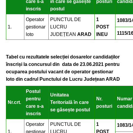
care s-a
în care se găsește
posturi
candid
inscris
postul
Operator
PUNCTUL DE
1
1083/1
1.
gestionar
LUCRU
POST
1115/1
loto
JUDEȚEAN
ARAD
INEU
Tabel cu rezultatele selecției dosarelor candidaților
înscriși la concursul din data de 23.06.2021 pentru
ocuparea postului vacant de operator gestionar
loto din cadrul Punctului de Lucru Județean ARAD
Postul
Unitatea
pentru
Nr.
Numar 
Nr.crt.
Teritorială în care
care s-a
posturi
candid
se găsește postul
inscris
Operator
PUNCTUL DE
1
1083/1
1.
gestionar
LUCRU
POST