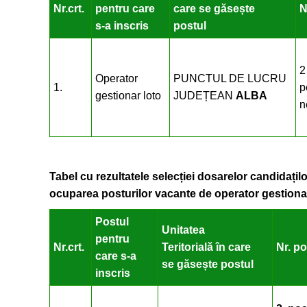
Nr.crt.
pentru care
care se găsește
N
s-a inscris
postul
2
Operator
PUNCTUL DE LUCRU
1.
p
gestionar loto
JUDEȚEAN
ALBA
n
Tabel cu rezultatele selecției dosarelor candidațil
ocuparea posturilor vacante de operator gestion
Postul
Unitatea
pentru
Nr.crt.
Teritorială în care
Nr. po
care s-a
se găsește postul
inscris