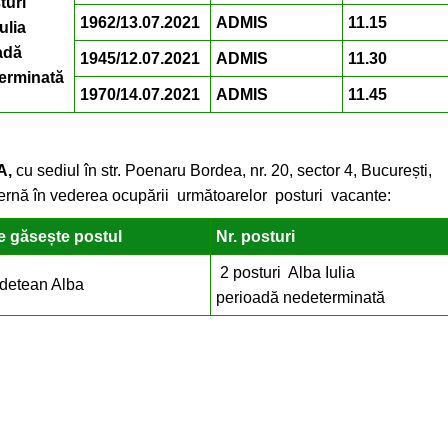
turi
1962/13.07.2021
ADMIS
11.15
ulia
adă
1945/12.07.2021
ADMIS
11.30
erminată
1970/14.07.2021
ADMIS
11.45
A,
cu sediul în str. Poenaru Bordea, nr. 20, sector 4, București,
ernă în vederea ocupării următoarelor posturi vacante:
se găsește postul
Nr. posturi
2 posturi Alba Iulia
udetean Alba
perioadă nedeterminată
erale: