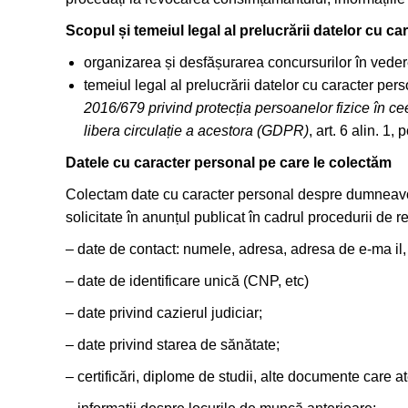
Scopul și temeiul legal al prelucrării datelor cu ca
organizarea și desfășurarea concursurilor în vede
temeiul legal al prelucrării datelor cu caracter pe
2016/679 privind protecția persoanelor fizice în ce
libera circulație a acestora (GDPR)
, art. 6 alin. 1, p
Datele cu caracter personal pe care le colectăm
Colectam date cu caracter personal despre dumneavoa
solicitate în anunțul publicat în cadrul procedurii de re
– date de contact: numele, adresa, adresa de e-ma il, 
– date de identificare unică (CNP, etc)
– date privind cazierul judiciar;
– date privind starea de sănătate;
– certificări, diplome de studii, alte documente care a