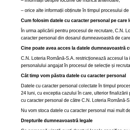
– informații despre locurile de muncă anterioare;
– orice alte informații obținute în timpul procesului de
Cum folosim datele cu caracter personal pe care 
În urma aplicării pentru procesul de recrutare, C.N. L
caracter personal din dosarul dumneavoastră de cand
Cine poate avea acces la datele dumneavoastră c
C.N. Loteria Română-S.A. restricționează accesul la inf
personalului angajat în procesul de selecție și recruta
Cât timp vom păstra datele cu caracter personal
Datele cu caracter personal colectate în timpul procesu
24 luni, cu exceptia cazului în care, ulterior finalizări
cu caracter personal de către C.N. Loteria Română-S.
Nu vom stoca datele cu caracter personal mai mult de
Drepturile dumneavoastră legale