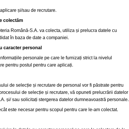
 aplicare și/sau de recrutare.
le colectăm
oteria Română-S.A. va colecta, utiliza și prelucra datele cu
idat în baza de date a companiei.
u caracter personal
ormațiile personale pe care le furnizați strict la nivelul
re pentru postul pentru care aplicați.
lui de selecție și recrutare de personal vor fi păstrate pentru
i procesului de selecție și recrutare, vă opuneti prelucrării datelor
A. și/ sau solicitați stergerea datelor dumneavoastră personale.
cât este necesar pentru scopul pentru care le-am colectat.