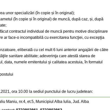
ea unor specializări (în copie și în original);
rnetul (în copie și în original) de muncă, după caz, și, după
ate;
făcut contractul individual de muncă pentru motive disciplinare
re ar face-o incompatibilă cu exercitarea funcţiei, cu excepţia
atoare, eliberată cu cel mult 6 luni anterior angajării de către
ăţile sanitare abilitate; adeverinţa care atestă starea de
ul, data, numele emitentului şi calitatea acestuia, în formatul
postului
2021, ora 10.00 la sediul punctului de lucru judetean:
uliu Maniu, nr.4, et.5, Municipiul Alba Iulia, Jud. Alba