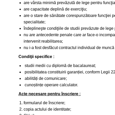
are vârsta minimă prevăzută de lege pentru funcţia
are capacitate deplină de exerciţiu;
are o stare de sănătate corespunzătoare funcţiei
specialitate;
îndeplineşte condiţiile de studii prevăzute de lege
nu are antecedente penale care ar face-o incompatib
intervenit reabilitarea;
nu i-a fost desfăcut contractul individual de muncă 
Condiţii specifice :
studii medii cu diplomă de bacalaureat;
posibilitatea constituirii garanției, conform Legii 2
abilități de comunicare;
cunoștințe operare calculator.
Acte necesare pentru înscriere :
formularul de înscriere;
copia actului de identitate;