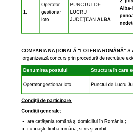
2 pos
Operator
PUNCTUL DE
Alba-I
1.
gestionar
LUCRU
perio
loto
JUDEȚEAN
ALBA
nedet
COMPANIA NAŢIONALĂ “LOTERIA ROMÂNĂ” S.
organizează concurs prin procedură de recrutare ext
Denumirea postului
Structura în care 
Operator gestionar loto
Punctul de Lucru J
Condiţii de participare
Condiţii gen
are cetăţenia românâ şi domiciliul în România ;
cunoaşte limba română, scris şi vorbit;