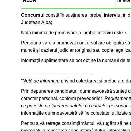
ALBA
Telefo
Concursul
constă în susţinerea probei
interviu,
în 
Judetean Alba;
Nota minimă de promovare a probei interviu este 7.
Persoana care a promovat concursul are obligația să 
muncă și cazierul judiciar (original sau copie legaliza
Informații suplimentare se pot obține la numărul de te
___________________________
”
Notă de informare
privind colectarea și prelucrare d
Prin depunerea candidaturii dumneavoastră sunteți de 
caracter personal, conform prevederilor
Regulamentul
ce privește prelucrarea datelor cu caracter personal ș
informațiile dumneavoastră să fie colectate, utilizate 
Pentru a vă retrage consimțământul, vă rugăm să ne t
procedați la revocarea consimțământului, informațiile 