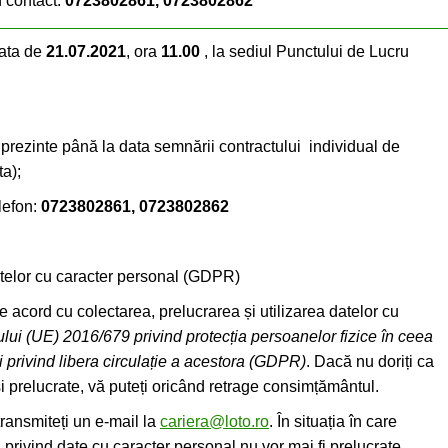
n contact:
0723802861, 0723802862
data de
21.07.2021
, ora
11.00
, la sediul Punctului de Lucru
prezinte până la data semnării contractului individual de
ta);
lefon:
0723802861, 0723802862
atelor cu caracter personal (GDPR)
acord cu colectarea, prelucrarea și utilizarea datelor cu
ui (UE) 2016/679 privind protecția persoanelor fizice în ceea
i privind libera circulație a acestora (GDPR)
. Dacă nu doriți ca
și prelucrate, vă puteți oricând retrage consimțământul.
ransmiteți un e-mail la
cariera@loto.ro
. În situația în care
privind date cu caracter personal nu vor mai fi prelucrate.