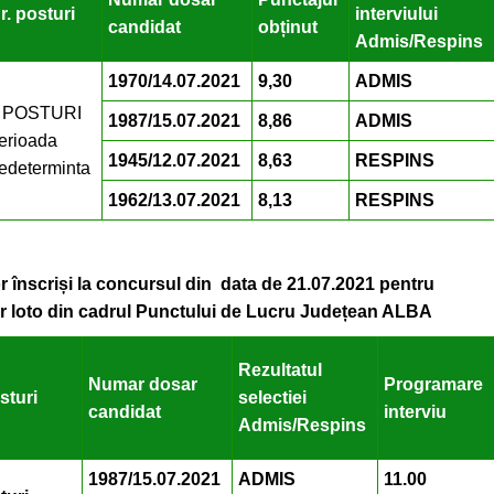
r. posturi
interviului
candidat
obținut
Admis/Respins
1970/14.07.2021
9,30
ADMIS
 POSTURI
1987/15.07.2021
8,86
ADMIS
erioada
1945/12.07.2021
8,63
RESPINS
edeterminta
1962/13.07.2021
8,13
RESPINS
or înscriși la concursul din data de 21.07.2021 pentru
ar loto din cadrul Punctului de Lucru Județean ALBA
Rezultatul
Numar dosar
Programare
sturi
selectiei
candidat
interviu
Admis/Respins
1987/15.07.2021
ADMIS
11.00