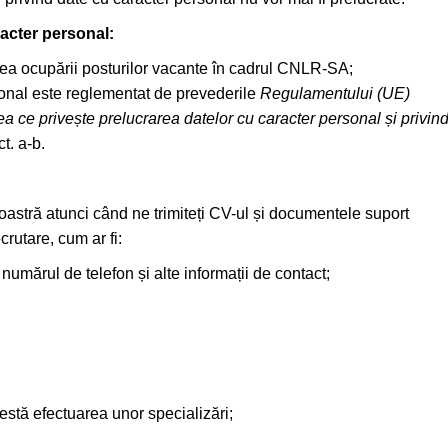
racter personal:
rea ocupării posturilor vacante în cadrul CNLR-SA;
rsonal este reglementat de prevederile
Regulamentului (UE)
ea ce privește prelucrarea datelor cu caracter personal și privin
ct. a-b.
stră atunci când ne trimiteți CV-ul și documentele suport
crutare, cum ar fi:
numărul de telefon și alte informații de contact;
testă efectuarea unor specializări;