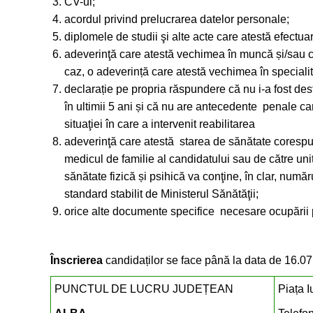
CV-ul;
acordul privind prelucrarea datelor personale;
diplomele de studii şi alte acte care atestă efectuar
adeverinţă care atestă vechimea în muncă și/sau ca
caz, o adeverință care atestă vechimea în specialit
declarație pe propria răspundere că nu i-a fost des
în ultimii 5 ani și că nu are antecedente penale ca
situaţiei în care a intervenit reabilitarea
adeverinţă care atestă starea de sănătate corespunz
medicul de familie al candidatului sau de către unit
sănătate fizică și psihică va conţine, în clar, număr
standard stabilit de Ministerul Sănătăţii;
orice alte documente specifice necesare ocupării 
Înscrierea
candidaților se face până la data de 16.07.
PUNCTUL DE LUCRU JUDEȚEAN
Piața I