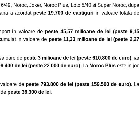
o 6/49, Noroc, Joker, Noroc Plus, Loto 5/40 si Super Noroc, dup
mana a acordat
peste 19.700 de castiguri
in valoare totala d
report in valoare de
peste 45,57 milioane de lei
(peste 9,1
 cumulat in valoare de
peste 11,33 milioane de lei (peste 2,2
n valoare de
peste 3 milioane de lei
(peste 610.800 de euro)
, ia
9.400 de lei
(peste 22.000 de euro).
La
Noroc Plus
este in jo
in valoare de
peste 793.800 de lei (peste 159.500 de euro)
. L
e de
peste 36.300 de lei
.