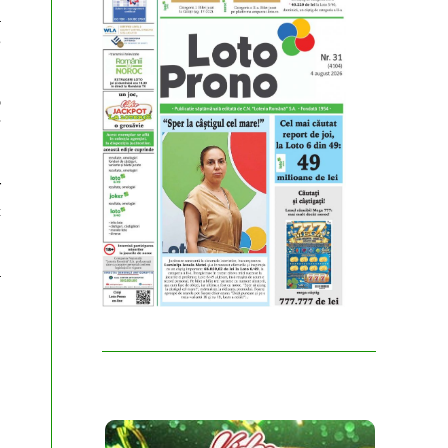
a
e
5
7
r
c
a