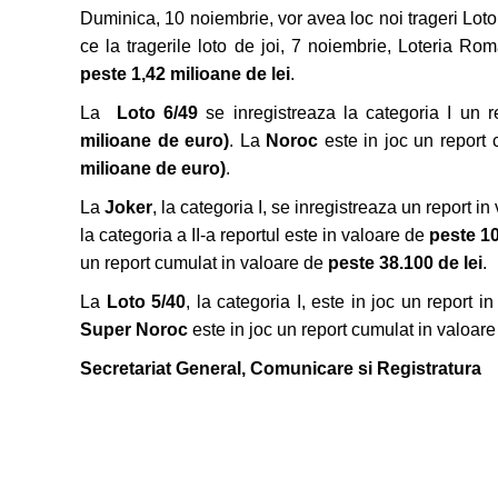
Duminica, 10 noiembrie, vor avea loc noi trageri Lot
ce la tragerile loto de joi, 7 noiembrie, Loteria Ro
peste 1,42 milioane de lei
.
La
Loto 6/49
se inregistreaza la categoria I un 
milioane de euro)
. La
Noroc
este in joc un report
milioane de euro)
.
La
Joker
, la categoria I, se inregistreaza un report i
la categoria a II-a reportul este in valoare de
peste 10
un report cumulat in valoare de
peste 38.100 de lei
.
La
Loto 5/40
, la categoria I, este in joc un report 
Super Noroc
este in joc un report cumulat in valoar
Secretariat General, Comunicare si Registratura