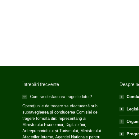
Întrebări frecvente
Despre n
Cum se desfasoara tragerile loto ?
Condu
Operaţiunile de tragere se efectuează sub
Legisl
supravegherea şi conducerea Comisiei de
tragere formată din: reprezentanţi ai
Organ
Ministerului Economiei, Digitalizării,
Antreprenoriatului și Turismului, Ministerului
Progra
Afacerilor Interne, Agenției Naționale pentru