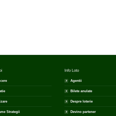
oi
Info Loto
cere
Agentii
atie
Bilete anulate
izare
Despre loterie
me Strategii
Devino partener