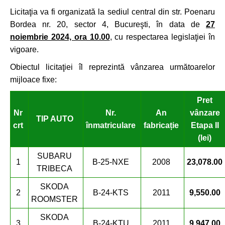
Licitaţia va fi organizată la sediul central din str. Poenaru
Bordea nr. 20, sector 4, Bucureşti, în data de
27
noiembrie 2024, ora 10.00
, cu respectarea legislaţiei în
vigoare.
Obiectul licitaţiei îl reprezintă vânzarea următoarelor
mijloace fixe:
Pret
Nr
Nr.
An
vânzare
TIP AUTO
crt
înmatriculare
fabricație
Etapa II
(lei)
SUBARU
1
B-25-NXE
2008
23,078.00
TRIBECA
SKODA
2
B-24-KTS
2011
9,550.00
ROOMSTER
SKODA
3
B-24-KTU
2011
9,947.00