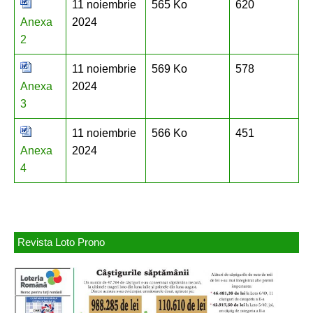
11 noiembrie
565 Ko
620
Anexa
2024
2
11 noiembrie
569 Ko
578
Anexa
2024
3
11 noiembrie
566 Ko
451
Anexa
2024
4
Revista Loto Prono