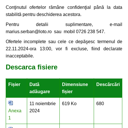
Conţinutul ofertelor rămâne confidenţial până la data
stabilită pentru deschiderea acestora.
Pentru detalii suplimentare, e-mail
marius.serban@loto.ro sau mobil 0726 238 547.
Ofertele incomplete sau cele ce depăşesc termenul de
22.11.2024-ora 13:00, vor fi excluse, fiind declarate
inacceptabile.
Descarca fisiere
Fișier
Dată
Dimensiune
Descărcări
adăugare
fișier
11 noiembrie
619 Ko
680
Anexa
2024
1