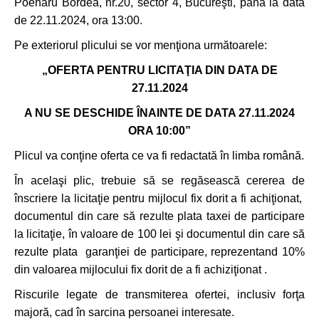
Poenaru Bordea, nr.20, sector 4, Bucureşti, până la data
de 22.11.2024, ora 13:00.
Pe exteriorul plicului se vor menţiona următoarele:
„OFERTA PENTRU LICITAŢIA DIN DATA DE
27.11.2024
A NU SE DESCHIDE ÎNAINTE DE DATA 27.11.2024
ORA 10:00”
Plicul va conţine oferta ce va fi redactată în limba română.
În acelaşi plic, trebuie să se regăsească cererea de
înscriere la licitaţie pentru mijlocul fix dorit a fi achiţionat,
documentul din care să rezulte plata taxei de participare
la licitaţie, în valoare de 100 lei şi documentul din care să
rezulte plata garanţiei de participare, reprezentand 10%
din valoarea mijlocului fix dorit de a fi achiziţionat .
Riscurile legate de transmiterea ofertei, inclusiv forţa
majoră, cad în sarcina persoanei interesate.