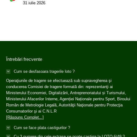
31 iulie 2026
Întrebări frecvente
Cum se desfasoara tragerile loto ?
Operaţiunile de tragere se efectuează sub supravegherea şi
conducerea Comisiei de tragere formată din: reprezentanţi ai
Ministerului Economiei, Digitalizării, Antreprenoriatului și Turismului,
Ministerului Afacerilor Interne, Agenției Naționale pentru Sport, Biroului
Român de Metrologie Legală, Autorităţii Naţionale pentru Protecţia
Consumatorilor şi ai C.N.L.R
[Răspuns Complet...]
Cum se face plata castigurilor ?
Cu 3 numere din cele extrase se poate castiga la LOTO 6/49 ?