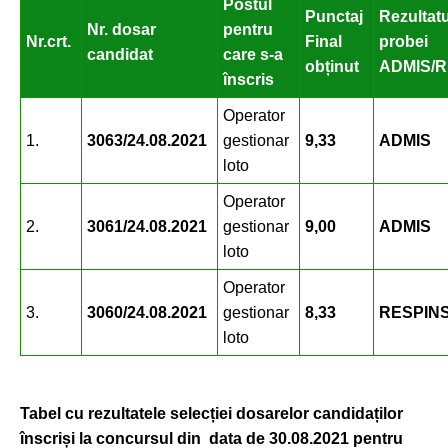
Postul
Punctaj
Rezultatu
Nr. dosar
pentru
Nr.crt.
Final
probei
candidat
care s-a
obținut
ADMIS/R
înscris
Operator
1.
3063/24.08.2021
gestionar
9,33
ADMIS
loto
Operator
2.
3061/24.08.2021
gestionar
9,00
ADMIS
loto
Operator
3.
3060/24.08.2021
gestionar
8,33
RESPIN
loto
Tabel cu rezultatele selecției dosarelor candidaților
înscriși la concursul din data de 30.08.2021 pentru