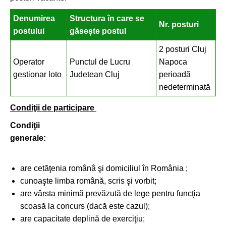
Denumirea
Structura în care se
Nr. posturi
postului
găsește postul
2 posturi Cluj
Operator
Punctul de Lucru
Napoca
gestionar loto
Judetean Cluj
perioadă
nedeterminată
Condiţii de participare
Condiţii
generale:
are cetăţenia românâ şi domiciliul în România ;
cunoaşte limba română, scris şi vorbit;
are vârsta minimă prevăzută de lege pentru funcţia
scoasă la concurs (dacă este cazul);
are capacitate deplină de exerciţiu;