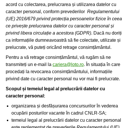
acord cu colectarea, prelucrarea și utilizarea datelor cu
caracter personal, conform prevederilor
Regulamentului
(UE) 2016/679 privind protecția persoanelor fizice în ceea
ce privește prelucrarea datelor cu caracter personal și
privind libera circulație a acestora (GDPR)
. Dacă nu doriți
ca informațiile dumneavoastră să fie colectate, utilizate și
prelucrate, vă puteți oricând retrage consimțământul.
Pentru a vă retrage consimțământul, vă rugăm să ne
transmiteți un e-mail la
cariera@loto.ro
. În situația în care
procedați la revocarea consimțământului, informațiile
privind date cu caracter personal nu vor mai fi prelucrate.
Scopul și temeiul legal al prelucrării datelor cu
caracter personal:
organizarea și desfășurarea concursurilor în vederea
ocupării posturilor vacante în cadrul CNLR-SA;
temeiul legal al prelucrării datelor cu caracter personal
este reglementat de prevederile
Regulamentului (UE)