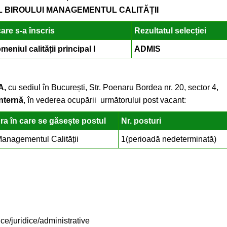
RUL BIROULUI MANAGEMENTUL CALITĂȚII
are s-a înscris
Rezultatul selecției
meniul calității principal I
ADMIS
A,
cu sediul în București, Str. Poenaru Bordea nr. 20, sector 4,
internă
, în vederea ocupării următorului post vacant:
ra în care se găsește postul
Nr. posturi
Managementul Calității
1(perioadă nedeterminată)
e/juridice/administrative