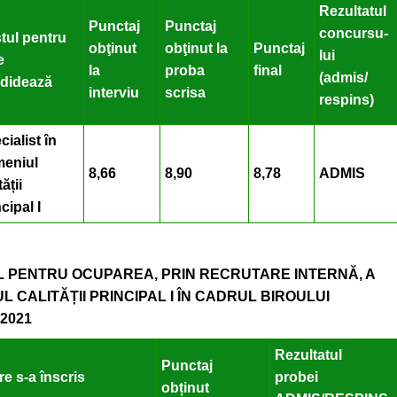
Rezultatul
Punctaj
Punctaj
concursu-
tul pentru
obţinut
obţinut la
Punctaj
lui
e
la
proba
final
(admis/
didează
interviu
scrisa
respins)
cialist în
eniul
8,66
8,90
8,78
ADMIS
tății
cipal I
L PENTRU
OCUPAREA
, PRIN RECRUTARE INTERNĂ, A
 CALITĂȚII PRINCIPAL I ÎN CADRUL BIROULUI
2021
Rezultatul
Punctaj
e s-a înscris
probei
obținut