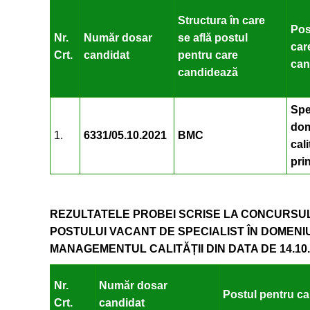
Structura în care
Pos
Nr.
Număr dosar
se află postul
car
Crt.
candidat
pentru care
can
candidează
Spe
dom
1.
6331/05.10.2021
BMC
cali
prin
REZULTATELE PROBEI SCRISE LA CONCURSU
POSTULUI VACANT DE SPECIALIST ÎN DOMENIUL
MANAGEMENTUL CALITĂȚII DIN DATA DE 14.10.
Nr.
Număr dosar
Postul pentru car
Crt.
candidat