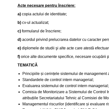
Acte necesare pentru înscriere:
a)
copia actului de identitate;
b)
cv-ul actualizat;
c)
formularul de înscriere;
d)
acordul privind prelucrarea datelor cu caracter per
e)
diplomele de studii şi alte acte care atestă efectuare
f)
orice alte documente specifice, necesare ocupării p
TEMATICĂ
Principiile și cerințele sistemului de management al 
Standardele de control intern managerial;
Evaluarea sistemului de control intern managerial;
Comisia de Monitorizare a Sistemului de Control Int
atribuțiile Secretariatului Tehnic al Comisiei de M
Managementul riscurilor (identificare și evaluare riscu