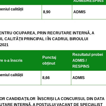
ADMIS/RESPINS
niul calității
8,90
ADMIS
PENTRU OCUPAREA
, PRIN RECRUTARE INTERNĂ, A
 CALITĂȚII PRINCIPAL I ÎN CADRUL BIROULUI
2021
Rezultatul probei
Punctaj
e s-a înscris
ADMIS /
obținut
RESPINS
niul calității
8,66
ADMIS
OR CANDIDAȚILOR ÎNSCRIȘI LA CONCURSUL DIN DATA
RUTARE INTERNĂ, A POSTULUI VACANT DE SPECIALIST