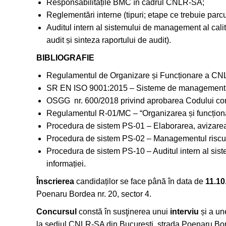
Responsabilitățile BMC în cadrul CNLR-SA;
Reglementări interne (tipuri; etape ce trebuie parc
Auditul intern al sistemului de management al calit
audit și sinteza raportului de audit).
BIBLIOGRAFIE
Regulamentul de Organizare și Funcționare a CNL
SR EN ISO 9001:2015 – Sisteme de management al 
OSGG nr. 600/2018 privind aprobarea Codului contro
Regulamentul R-01/MC – “Organizarea și funcțion
Procedura de sistem PS-01 – Elaborarea, avizarea,
Procedura de sistem PS-02 – Managementul riscur
Procedura de sistem PS-10 – Auditul intern al siste
informației.
Înscrierea
candidaților se face până în data de
11.10
Poenaru Bordea nr. 20, sector 4.
Concursul
constă în susţinerea unui
interviu
și a un
la sediul CNLR-SA din București, strada Poenaru Bord