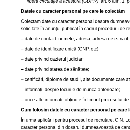
libera circulație a acestora (GDPR)
, art. 6 alin. 1, p
Datele cu caracter personal pe care le colectăm
Colectam date cu caracter personal despre dumneavoa
solicitate în anunțul publicat în cadrul procedurii de re
– date de contact: numele, adresa, adresa de e-ma il, 
– date de identificare unică (CNP, etc)
– date privind cazierul judiciar;
– date privind starea de sănătate;
– certificări, diplome de studii, alte documente care a
– informații despre locurile de muncă anterioare;
– orice alte informații obținute în timpul procesului de
Cum folosim datele cu caracter personal pe care 
În urma aplicării pentru procesul de recrutare, C.N. L
caracter personal din dosarul dumneavoastră de cand