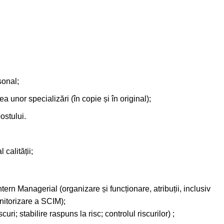
sonal;
a unor specializări (în copie și în original);
ostului.
calității;
ern Managerial (organizare și funcționare, atribuții, inclusiv
onitorizare a SCIM);
ri; stabilire raspuns la risc; controlul riscurilor) ;