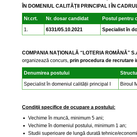
ÎN DOMENIUL CALITĂȚII PRINCIPAL I ÎN CAD
Nr.crt.
Nr. dosar candidat
Postul pentru c
1.
6331/05.10.2021
Specialist în do
COMPANIA NAŢIONALĂ “LOTERIA ROMÂNĂ” S.
organizează concurs,
prin procedura de recrutare 
Denumirea postului
Structu
Specialist în domeniul calității principal I
Biroul 
Condiţii specifice de ocupare a postului:
Vechime în muncă, minimum 5 ani;
Vechime în domeniul postului, minimum 1 an;
Studii superioare de lungă durată tehnice/economic