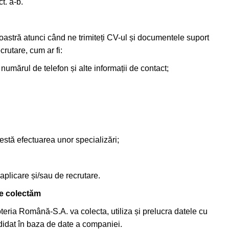
ct. a-b.
stră atunci când ne trimiteți CV-ul și documentele suport
crutare, cum ar fi:
numărul de telefon și alte informații de contact;
testă efectuarea unor specializări;
 aplicare și/sau de recrutare.
le colectăm
oteria Română-S.A. va colecta, utiliza și prelucra datele cu
idat în baza de date a companiei.