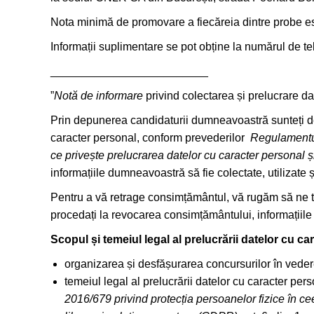
Nota minimă de promovare a fiecăreia dintre probe est
Informații suplimentare se pot obține la numărul de t
_________________________
”
Notă de informare
privind colectarea și prelucrare d
Prin depunerea candidaturii dumneavoastră sunteți de 
caracter personal, conform prevederilor
Regulamentul
ce privește prelucrarea datelor cu caracter personal ș
informațiile dumneavoastră să fie colectate, utilizate 
Pentru a vă retrage consimțământul, vă rugăm să ne t
procedați la revocarea consimțământului, informațiile 
Scopul și temeiul legal al prelucrării datelor cu ca
organizarea și desfășurarea concursurilor în vede
temeiul legal al prelucrării datelor cu caracter pe
2016/679 privind protecția persoanelor fizice în ce