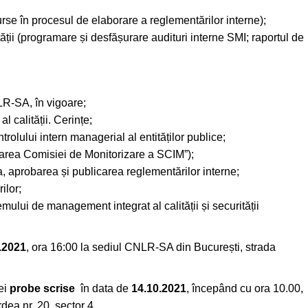
urse în procesul de elaborare a reglementărilor interne);
ății (programare și desfășurare audituri interne SMI; raportul de
R-SA, în vigoare;
calității. Cerințe;
lului intern managerial al entităților publice;
area Comisiei de Monitorizare a SCIM”);
 aprobarea și publicarea reglementărilor interne;
ilor;
mului de management integrat al calității și securității
.2021
, ora 16:00 la sediul CNLR-SA din București, strada
ei
probe scrise
în data de
14.10.2021
, începând cu ora 10.00,
ea nr. 20, sector 4.