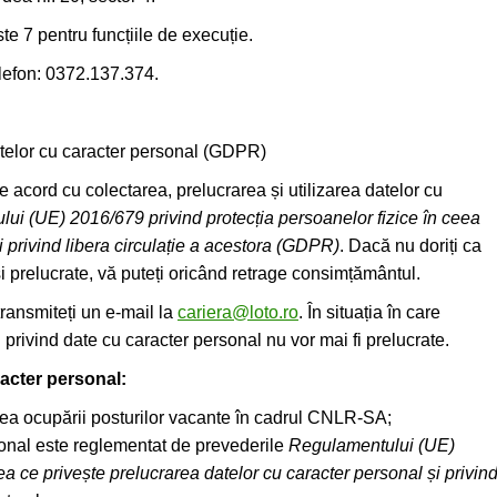
e 7 pentru funcțiile de execuție.
elefon: 0372.137.374.
atelor cu caracter personal (GDPR)
acord cu colectarea, prelucrarea și utilizarea datelor cu
ui (UE) 2016/679 privind protecția persoanelor fizice în ceea
i privind libera circulație a acestora (GDPR)
. Dacă nu doriți ca
și prelucrate, vă puteți oricând retrage consimțământul.
ransmiteți un e-mail la
cariera@loto.ro
. În situația în care
privind date cu caracter personal nu vor mai fi prelucrate.
racter personal:
rea ocupării posturilor vacante în cadrul CNLR-SA;
rsonal este reglementat de prevederile
Regulamentului (UE)
ea ce privește prelucrarea datelor cu caracter personal și privin