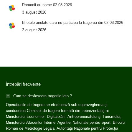
Romanii au noroc 02.08.2026
3 august 2026
Biletele anulate care nu participa la tragerea din 02.08.2026
2 august 2026
Întrebări frecvente
Cum se desfasoara tragerile loto ?
Operaţiunile de tragere se efectuează sub supravegherea şi
conducerea Comisiei de tragere formată din: reprezentanţi ai
Ministerului Economiei, Digitalizării, Antreprenoriatului și Turismului,
Ministerului Afacerilor Interne, Agenției Naționale pentru Sport, Biroului
Român de Metrologie Legală, Autorităţii Naţionale pentru Protecţia