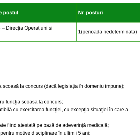
e postul
Nr. posturi
e – Direcția Operațiuni și
1(perioadă nedeterminată)
erale:
a scoasă la concurs (dacă legislația în domeniu impune);
tru funcţia scoasă la concurs;
ilă cu exercitarea funcţiei, cu excepţia situaţiei în care a
ate fiind atestată pe bază de adeverință medicală;
pentru motive disciplinare în ultimii 5 ani;