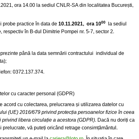
.2021, ora 14.00 la sediul CNLR-SA din localitatea București,
00
ei probe practice în data de
10.11.2021, ora 10
la sediul
 respectiv în B-dul Dimitrie Pompei nr. 5-7, sector 2.
prezinte până la data semnării contractului individual de
ta);
elefon: 0372.137.374.
atelor cu caracter personal (GDPR)
acord cu colectarea, prelucrarea și utilizarea datelor cu
ui (UE) 2016/679 privind protecția persoanelor fizice în ceea
i privind libera circulație a acestora (GDPR)
. Dacă nu doriți ca
și prelucrate, vă puteți oricând retrage consimțământul.
ransmiteți un e-mail la
cariera@loto.ro
. În situația în care