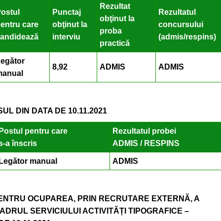
Rezultat
ostul
Punctaj
Rezultatul
obţinut la
entru care
obţinut la
concursului
proba
andidează
interviu
(admis/respins)
practică
egător
8,92
ADMIS
ADMIS
manual
L DIN DATA DE 10.11.2021
Postul pentru care
Rezultatul probei
s-a înscris
ADMIS / RESPINS
Legător manual
ADMIS
ENTRU OCUPAREA, PRIN RECRUTARE EXTERNĂ, A
DRUL SERVICIULUI ACTIVITĂȚI TIPOGRAFICE –