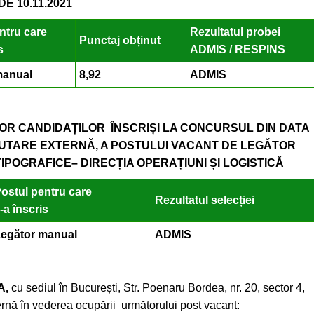
E 10.11.2021
ntru care
Rezultatul probei
Punctaj obținut
s
ADMIS / RESPINS
manual
8,92
ADMIS
OR CANDIDAȚILOR ÎNSCRIȘI LA CONCURSUL DIN DATA
RUTARE EXTERNĂ, A POSTULUI VACANT DE LEGĂTOR
TIPOGRAFICE– DIRECȚIA OPERAȚIUNI ȘI LOGISTICĂ
ostul pentru care
Rezultatul selecției
-a înscris
egător manual
ADMIS
A,
cu sediul în București, Str. Poenaru Bordea, nr. 20, sector 4,
rnă în vederea ocupării următorului post vacant: