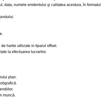
ul, data, numele emitentului şi calitatea acestuia, în formatul
postului.
e.
de hartie utilizate in tiparul offset.
ate la efectuarea lucrarilor.
ului plan.
ligrafică.
ndiilor.
 în muncă.