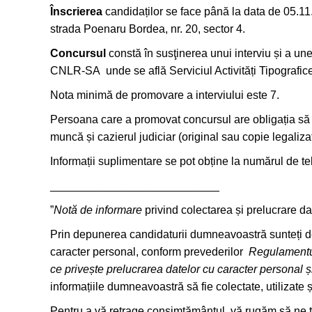
Înscrierea
candidaților se face până la data de 05.11
strada Poenaru Bordea, nr. 20, sector 4.
Concursul
constă în susţinerea unui interviu și a un
CNLR-SA unde se află Serviciul Activități Tipografice,
Nota minimă de promovare a interviului este 7.
Persoana care a promovat concursul are obligația să 
muncă și cazierul judiciar (original sau copie legaliza
Informații suplimentare se pot obține la numărul de t
___________________________
”
Notă de informare
privind colectarea și prelucrare d
Prin depunerea candidaturii dumneavoastră sunteți de 
caracter personal, conform prevederilor
Regulamentul
ce privește prelucrarea datelor cu caracter personal ș
informațiile dumneavoastră să fie colectate, utilizate 
Pentru a vă retrage consimțământul, vă rugăm să ne t