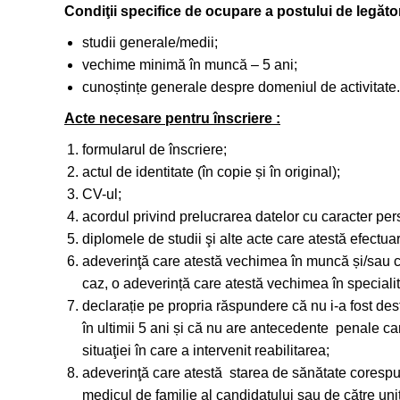
Condiţii specifice de ocupare a postului de legăt
studii generale/medii;
vechime minimă în muncă – 5 ani;
cunoștințe generale despre domeniul de activitate.
Acte necesare pentru înscriere :
formularul de înscriere;
actul de identitate (în copie și în original);
CV-ul;
acordul privind prelucrarea datelor cu caracter per
diplomele de studii şi alte acte care atestă efectuar
adeverinţă care atestă vechimea în muncă și/sau ca
caz, o adeverință care atestă vechimea în specialit
declarație pe propria răspundere că nu i-a fost des
în ultimii 5 ani și că nu are antecedente penale ca
situaţiei în care a intervenit reabilitarea;
adeverinţă care atestă starea de sănătate corespunz
medicul de familie al candidatului sau de către unit