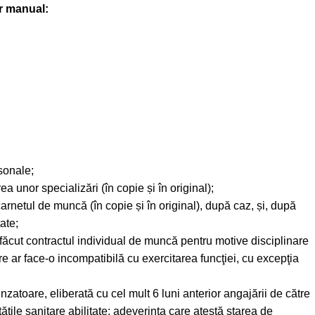
or manual:
sonale;
ea unor specializări (în copie și în original);
rnetul de muncă (în copie și în original), după caz, și, după
ate;
făcut contractul individual de muncă pentru motive disciplinare
re ar face-o incompatibilă cu exercitarea funcţiei, cu excepţia
atoare, eliberată cu cel mult 6 luni anterior angajării de către
ăţile sanitare abilitate; adeverinţa care atestă starea de