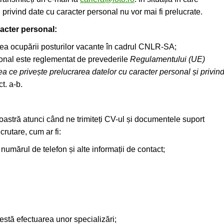
privind date cu caracter personal nu vor mai fi prelucrate.
racter personal:
rea ocupării posturilor vacante în cadrul CNLR-SA;
rsonal este reglementat de prevederile
Regulamentului (UE)
ea ce privește prelucrarea datelor cu caracter personal și privin
ct. a-b.
stră atunci când ne trimiteți CV-ul și documentele suport
crutare, cum ar fi:
numărul de telefon și alte informații de contact;
testă efectuarea unor specializări;