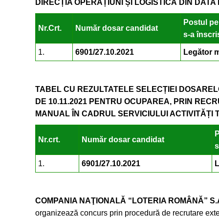
DIRECȚIA OPERAȚIUNI ȘI LOGISTICĂ DIN DATA D
Postul pe
Nr.Crt.
Număr dosar candidat
s-a înscri
1.
6901/27.10.2021
Legător 
TABEL CU REZULTATELE SELECȚIEI DOSAREL
DE 10.11.2021 PENTRU OCUPAREA, PRIN REC
MANUAL ÎN CADRUL SERVICIULUI ACTIVITĂȚI 
P
Nr.crt.
Număr dosar candidat
s
1.
6901/27.10.2021
L
COMPANIA NAŢIONALĂ “LOTERIA ROMÂNĂ” S.
organizează concurs prin procedură de recrutare exte