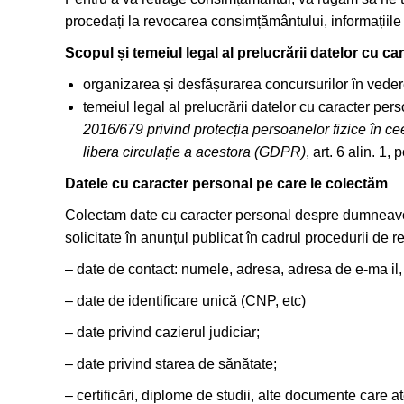
procedați la revocarea consimțământului, informațiile 
Scopul și temeiul legal al prelucrării datelor cu ca
organizarea și desfășurarea concursurilor în vede
temeiul legal al prelucrării datelor cu caracter pe
2016/679 privind protecția persoanelor fizice în ce
libera circulație a acestora (GDPR)
, art. 6 alin. 1, p
Datele cu caracter personal pe care le colectăm
Colectam date cu caracter personal despre dumneavoa
solicitate în anunțul publicat în cadrul procedurii de re
– date de contact: numele, adresa, adresa de e-ma il, 
– date de identificare unică (CNP, etc)
– date privind cazierul judiciar;
– date privind starea de sănătate;
– certificări, diplome de studii, alte documente care a