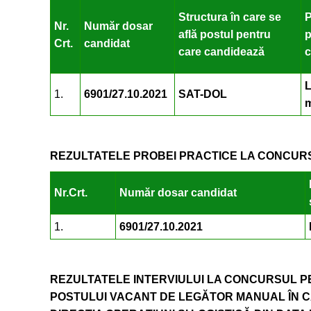
Structura în care se
P
Nr.
Număr dosar
află postul pentru
p
Crt.
candidat
care candidează
c
L
1.
6901/27.10.2021
SAT-DOL
REZULTATELE PROBEI PRACTICE LA CONCURSU
Nr.Crt.
Număr dosar candidat
1.
6901/27.10.2021
REZULTATELE INTERVIULUI LA CONCURSUL P
POSTULUI VACANT DE LEGĂTOR MANUAL ÎN CA