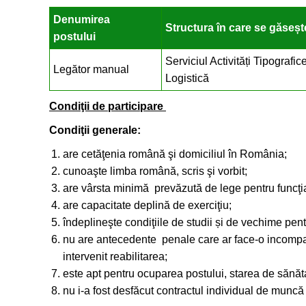
Denumirea
Structura în care se găseșt
postului
Serviciul Activități Tipografic
Legător manual
Logistică
Condiţii de participare
Condiţii gen
are cetăţenia română şi domiciliul în România;
cunoaşte limba română, scris şi vorbit;
are vârsta minimă prevăzută de lege pentru funcţi
are capacitate deplină de exerciţiu;
îndeplineşte condiţiile de studii și de vechime pen
nu are antecedente penale care ar face-o incompatib
intervenit reabilitarea;
este apt pentru ocuparea postului, starea de sănăt
nu i-a fost desfăcut contractul individual de muncă 