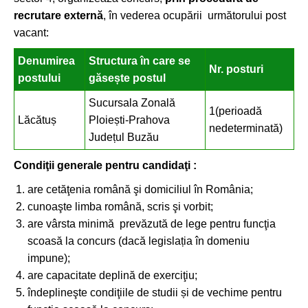
recrutare externă
, în vederea ocupării următorului post
vacant:
Denumirea
Structura în care se
Nr. posturi
postului
găsește postul
Sucursala Zonală
1(perioadă
Lăcătuș
Ploiești-Prahova
nedeterminată)
Județul Buzău
Condiţii generale pentru candidaţi :
are cetăţenia română şi domiciliul în România;
cunoaşte limba română, scris şi vorbit;
are vârsta minimă prevăzută de lege pentru funcţia
scoasă la concurs (dacă legislația în domeniu
impune);
are capacitate deplină de exerciţiu;
îndeplineşte condiţiile de studii și de vechime pentru