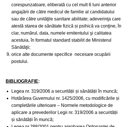
corespunzatoare, eliberată cu cel mult 6 luni anterior
angajării de către medicul de familie al candidatului
sau de către unităţile sanitare abilitate; adeverinţa care
atestă starea de sănătate fizică și psihică va conţine, în
clar, numărul, data, numele emitentului şi calitatea
acestuia, în formatul standard stabilit de Ministerul
Sănătăţii;
orice alte documente specifice necesare ocupării
postului.
BIBLIOGRAFIE
:
Legea nr. 319/2006 a securității și sănătății în muncă;
Hotărârea Guvernului nr. 1425/2006, cu modificările și
completările ulterioare – Normele metodologice de
aplicare a prevederilor Legii nr. 319/2006 a securității
și sănătății în muncă;
Legea nr.288/2001 pentru aprobarea Ordonanței de