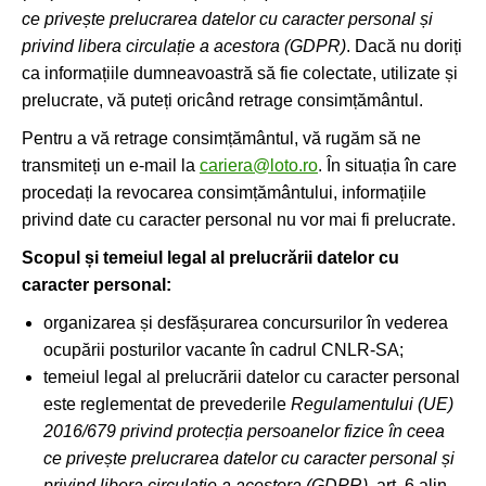
ce privește prelucrarea datelor cu caracter personal și
privind libera circulație a acestora (GDPR)
. Dacă nu doriți
ca informațiile dumneavoastră să fie colectate, utilizate și
prelucrate, vă puteți oricând retrage consimțământul.
Pentru a vă retrage consimțământul, vă rugăm să ne
transmiteți un e-mail la
cariera@loto.ro
. În situația în care
procedați la revocarea consimțământului, informațiile
privind date cu caracter personal nu vor mai fi prelucrate.
Scopul și temeiul legal al prelucrării datelor cu
caracter personal:
organizarea și desfășurarea concursurilor în vederea
ocupării posturilor vacante în cadrul CNLR-SA;
temeiul legal al prelucrării datelor cu caracter personal
este reglementat de prevederile
Regulamentului (UE)
2016/679 privind protecția persoanelor fizice în ceea
ce privește prelucrarea datelor cu caracter personal și
privind libera circulație a acestora (GDPR)
, art. 6 alin.