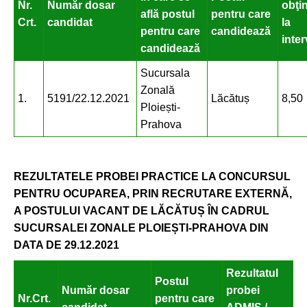
Nr.
Număr dosar
obţi
află postul
pentru care
Crt.
candidat
la
pentru care
candidează
inter
candidează
Sucursala
Zonală
1.
5191/22.12.2021
Lăcătuș
8,50
Ploiești-
Prahova
REZULTATELE PROBEI PRACTICE LA CONCURSUL
PENTRU OCUPAREA, PRIN RECRUTARE EXTERNĂ,
A POSTULUI VACANT DE LĂCĂTUȘ ÎN CADRUL
SUCURSALEI ZONALE PLOIEȘTI-PRAHOVA DIN
DATA DE 29.12.2021
Rezultatul
Postul
Număr dosar
probei
Nr.Crt.
pentru care