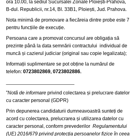
ora 10.00, la sediul Sucursalei Zonale Ploiești-Prahova,
B-dul. Republicii, nr.14, Bl. 33B1, Ploiești, Jud. Prahova.
Nota minimă de promovare a fiecăreia dintre probe este 7
pentru funcțiile de execuție.
Persoana care a promovat concursul are obligația să
prezinte până la data semnării contractului individual de
muncă și cazierul judiciar (original sau copie legalizata);
Informații suplimentare se pot obține la numărul de
telefon:
0723802869, 0723802886.
_________________________
”
Notă de informare
privind colectarea și prelucrare datelor
cu caracter personal (GDPR)
Prin depunerea candidaturii dumneavoastră sunteți de
acord cu colectarea, prelucrarea și utilizarea datelor cu
caracter personal, conform prevederilor
Regulamentului
(UE) 2016/679 privind protecția persoanelor fizice în ceea