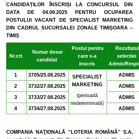
CANDIDAȚILOR ÎNSCRIȘI
LA CONCURSUL DIN
DATA DE 04.09.2025 PENTRU OCUPAREA
POSTULUI VACANT
DE SPECIALIST MARKETING
DIN CADRUL SUCURSALEI ZONALE TIMIȘOARA –
TIMIȘ
Postul pentru
Rezultatul
Numar dosar
Nr.crt.
care s-a
selectiei
candidat
inscris
Admis/Resp
1
3705/25.08.2025
ADMIS
SPECIALIST
MARKETING
2
3732/27.08.2025
ADMIS
(perioadă
3
3733/27.08.2025
ADMIS
nedeterminată)
4
3734/27.08.2025
ADMIS
COMPANIA NAŢIONALĂ “LOTERIA ROMÂNĂ” S.A,