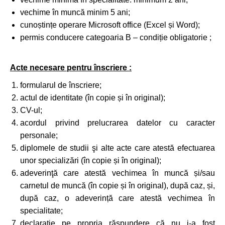
vechime în muncă minim 5 ani;
cunoștințe operare Microsoft office (Excel și Word);
permis conducere categoaria B – condiție obligatorie ;
Acte necesare pentru înscriere :
formularul de înscriere;
actul de identitate (în copie și în original);
CV-ul;
acordul privind prelucrarea datelor cu caracter
personale;
diplomele de studii şi alte acte care atestă efectuarea
unor specializări (în copie și în original);
adeverinţă care atestă vechimea în muncă și/sau
carnetul de muncă (în copie și în original), după caz, și,
după caz, o adeverință care atestă vechimea în
specialitate;
declarație pe propria răspundere că nu i-a fost