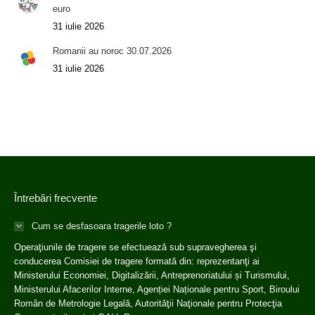
euro
31 iulie 2026
Romanii au noroc 30.07.2026
31 iulie 2026
Întrebări frecvente
Cum se desfasoara tragerile loto ?
Operaţiunile de tragere se efectuează sub supravegherea şi
conducerea Comisiei de tragere formată din: reprezentanţi ai
Ministerului Economiei, Digitalizării, Antreprenoriatului și Turismului,
Ministerului Afacerilor Interne, Agenției Naționale pentru Sport, Biroului
Român de Metrologie Legală, Autorităţii Naţionale pentru Protecţia