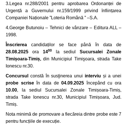
3.Legea nr.288/2001 pentru aprobarea Ordonanței de
Urgență a Guvernului nr.159/1999 privind ȋnființarea
Companiei Naționale ”Loteria Română ” –S.A.
4.George Butunoiu – Tehnici de vânzare – Editura ALL –
1998.
Înscrierea
candidaților se face până în data de
00
28.08.2025
ora
14
la sediul
Sucursalei Zonale
Timișoara-Timiș,
din Municipiul Timişoara, strada Take
Ionescu nr.30.
Concursul
constă în susţinerea unui
interviu
și a unei
probe scrise
în data de
04.09.2025
începând cu ora
10.00
, la sediul Sucursalei Zonale Timișoara-Timiș,
strada Take Ionescu nr.30, Municipiul Timișoara, Jud.
Timiș.
Nota minimă de promovare a fiecăreia dintre probe este 7
pentru funcțiile de execuție.