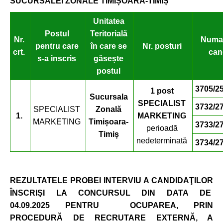
SUCURSALEI ZONALE TIMIȘOARA-
TIMIȘ
Unitatea
Postul
Teritorială
Nr.
Numar
pentru care
în care se
Nr. posturi
crt.
can
s-a inscris
găsește
postul
3705/25
1 post
Sucursala
SPECIALIST
3732/27
SPECIALIST
Zonală
1.
MARKETING
MARKETING
Timișoara-
3733/27
perioadă
Timiș
nedeterminată
3734/27
R
EZULTATELE
PROBEI INTERVIU A CANDIDAŢILOR
ÎNSCRIŞI LA CONCURSUL DIN DATA DE
04.09.2025
PENTRU OCUPAREA, PRIN
PROCEDURĂ DE RECRUTARE EXTERNĂ, A