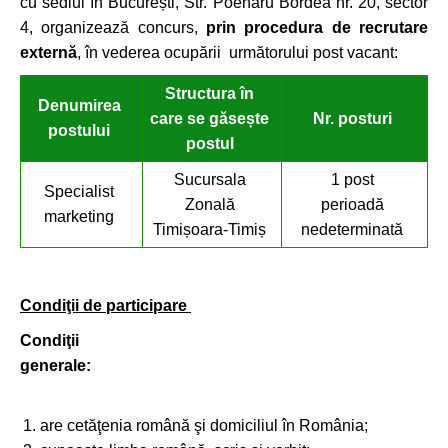
cu sediul în București, Str. Poenaru Bordea nr. 20, sector
4, organizează concurs,
prin procedura de recrutare
externă
, în vederea ocupării următorului post vacant:
Structura în
Denumirea
care se găsește
Nr. posturi
postului
postul
Sucursala
1 post
Specialist
Zonală
perioadă
marketing
Timișoara-Timiș
nedeterminată
Condiţii de participare
Condiţii
generale:
are cetăţenia română şi domiciliul în România;