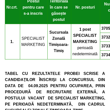
Postul
Teritorială
Nu
Nr.crt.
pentru care
în care se
Nr. posturi
s-a inscris
găsește
postul
3705
1 post
Sucursala
SPECIALIST
3732
SPECIALIST
Zonală
1.
MARKETING
MARKETING
Timișoara-
3733
perioadă
Timiș
nedeterminată
3734
TABEL CU R
EZULTATELE
PROBEI SCRISE A
CANDIDAŢILOR ÎNSCRIŞI
LA CONCURSUL DIN
DATA DE 04.09.2025 PENTRU OCUPAREA, PRIN
PROCEDURĂ DE RECRUTARE EXTERNĂ,
A
POSTULUI VACANT DE SPECIALIST MARKETING,
PE PERIOADĂ NEDETERMINAT
Ă,
DIN CADRUL