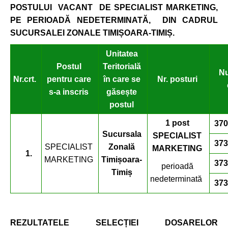
POSTULUI VACANT DE SPECIALIST MARKETING,
PE PERIOADĂ NEDETERMINAT
Ă,
DIN CADRUL
SUCURSALEI ZONALE TIMIȘOARA-
TIMIȘ
.
Unitatea
Postul
Teritorială
Nu
Nr.crt.
pentru care
în care se
Nr. posturi
s-a inscris
găsește
postul
1 post
370
Sucursala
SPECIALIST
373
SPECIALIST
Zonală
MARKETING
1.
MARKETING
Timișoara-
373
perioadă
Timiș
nedeterminată
373
REZULTATELE SELECȚIEI DOSARELOR