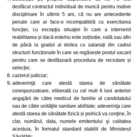
desfăcut contractul individual de muncă pentru motive
disciplinare în ultimii 5 ani, că nu are antecedente
penale care ar face-o incompatibilă cu exercitarea
funcţiei, cu excepţia situaţiei în care a intervenit
reabilitarea și dacă este/nu este soț/soție, rudă sau afin
de până la gradul al doilea cu salariați din cadrul
structurii funcționale în care se regăsește postul vacant
pentru care se desfășoară procedura de recrutare și
selecție;
cazierul judiciar;
adeverinţă care atestă starea de sănătate
corespunzatoare, eliberată cu cel mult 6 luni anterior
angajării de către medicul de familie al candidatului
sau de către unităţile sanitare abilitate; adeverinţa care
atestă starea de sănătate fizică și psihică va conţine, în
clar, numărul, data, numele emitentului şi calitatea
acestuia, în formatul standard stabilit de Ministerul
Sănătăţii;