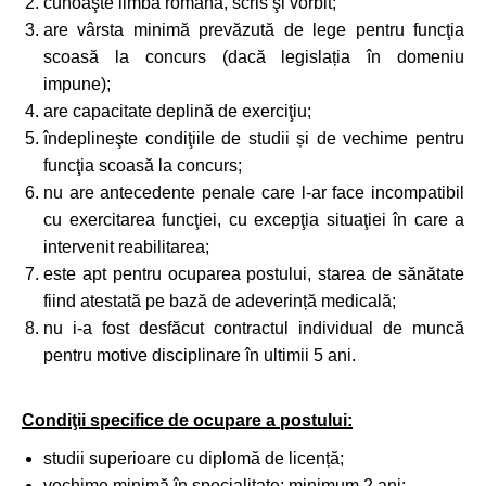
cunoaşte limba română, scris şi vorbit;
are vârsta minimă prevăzută de lege pentru funcţia
scoasă la concurs (dacă legislația în domeniu
impune);
are capacitate deplină de exerciţiu;
îndeplineşte condiţiile de studii și de vechime pentru
funcţia scoasă la concurs;
nu are antecedente penale care l-ar face incompatibil
cu exercitarea funcţiei, cu excepţia situaţiei în care a
intervenit reabilitarea;
este apt pentru ocuparea postului, starea de sănătate
fiind atestată pe bază de adeverință medicală;
nu i-a fost desfăcut contractul individual de muncă
pentru motive disciplinare în ultimii 5 ani.
Condiţii specifice de ocupare a postului:
studii superioare cu diplomă de licență;
vechime minimă în specialitate: minimum 2 ani;